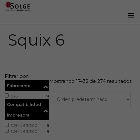
Soluciones
Squix 6
0
Impresoras
Etiquetadoras
Etiquetas
Filtrar por:
Tintas
Mostrando 17–32 de 274 resultados
Fabricante
Lectores
(3)
Cab
Marcaje
Compatibilidad
Servicios
impresora
+34 93 241 22 21
(1)
SQUIX 6.3/200
(1)
SQUIX 6.3/300