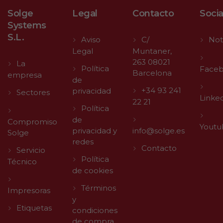
Solge
Legal
Contacto
Socia
Systems
S.L.
Aviso
C/
Not
Legal
Muntaner,
263 08021
La
Política
Face
Barcelona
empresa
de
+34 93 241
privacidad
Sectores
Linke
22 21
Política
de
Compromiso
Youtu
privacidad y
info@solge.es
Solge
redes
Contacto
Servicio
Política
Técnico
de cookies
Términos
Impresoras
y
Etiquetas
condiciones
de compra