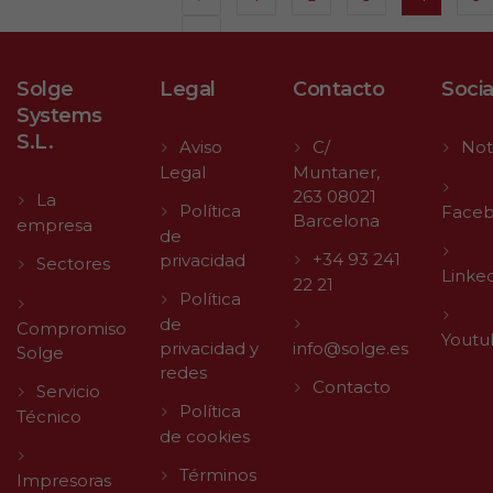
→
Solge
Legal
Contacto
Socia
Systems
S.L.
Aviso
C/
Not
Legal
Muntaner,
263 08021
La
Política
Face
Barcelona
empresa
de
+34 93 241
privacidad
Sectores
Linke
22 21
Política
de
Compromiso
Youtu
privacidad y
info@solge.es
Solge
redes
Contacto
Servicio
Política
Técnico
de cookies
Términos
Impresoras