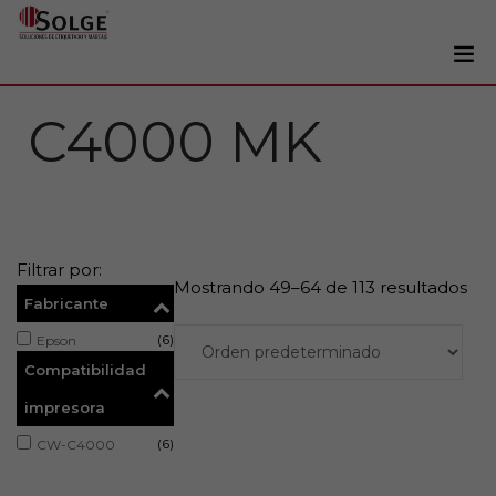
Soluciones
C4000 MK
0
Impresoras
Etiquetadoras
Etiquetas
Filtrar por:
Tintas
Mostrando 49–64 de 113 resultados
Fabricante
Lectores
(6)
Epson
Marcaje
Compatibilidad
Servicios
impresora
+34 93 241 22 21
(6)
CW-C4000