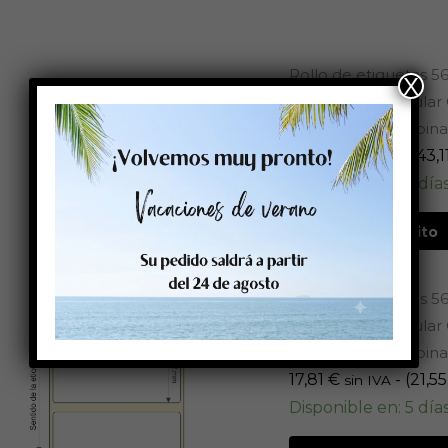
Rollo de etiquetas 5
X
Fuerte, Rectangular 
Presentación bobinas
35,63
€
- (
43,1
sin IVA
Disponible en: 5 día
Añadir al carrito
Rollo de etiquetas 5
Fuerte, Rectangular 
Presentación bobinas
17,81
€
- (
21,5
sin IVA
Disponible en: 5 día