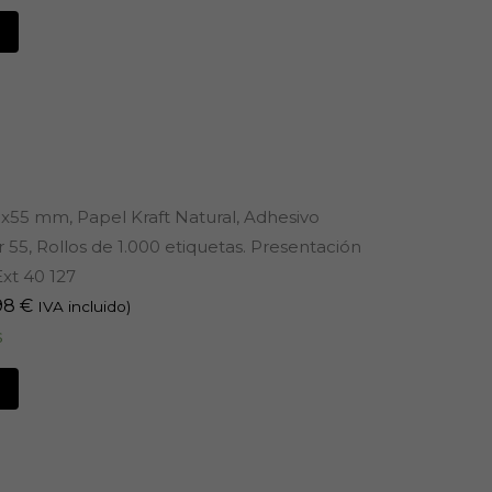
5x55 mm, Papel Kraft Natural, Adhesivo
 55, Rollos de 1.000 etiquetas. Presentación
xt 40 127
98
€
IVA incluido)
s