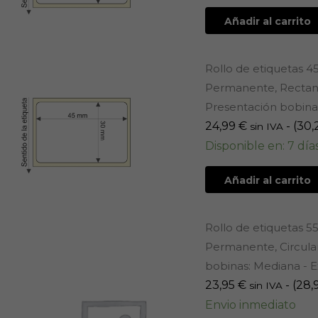
Añadir al carrito
Rollo de etiquetas 4
Permanente, Rectangu
Presentación bobinas
24,99
€
- (
30,
sin IVA
Disponible en: 7 día
Añadir al carrito
Rollo de etiquetas 5
Permanente, Circular
bobinas: Mediana - E
23,95
€
- (
28,
sin IVA
Envio inmediato