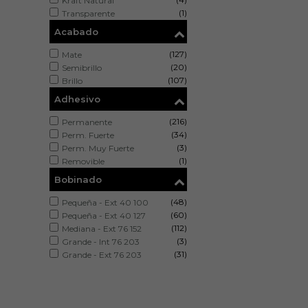
Kraft Natural
(1)
Transparente
Acabado
(127)
Mate
(20)
Semibrillo
(107)
Brillo
Adhesivo
(216)
Permanente
(34)
Perm. Fuerte
(3)
Perm. Muy Fuerte
(1)
Removible
Bobinado
(48)
Pequeña - Ext 40 100
(60)
Pequeña - Ext 40 127
(112)
Mediana - Ext 76 152
(3)
Grande - Int 76 203
(31)
Grande - Ext 76 203