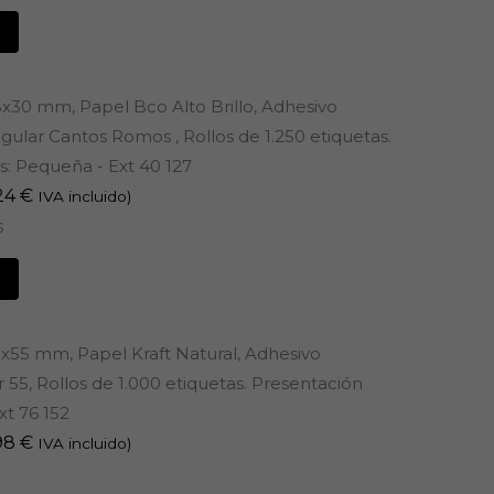
5x30 mm, Papel Bco Alto Brillo, Adhesivo
lar Cantos Romos , Rollos de 1.250 etiquetas.
: Pequeña - Ext 40 127
24
€
IVA incluido)
s
5x55 mm, Papel Kraft Natural, Adhesivo
 55, Rollos de 1.000 etiquetas. Presentación
xt 76 152
98
€
IVA incluido)