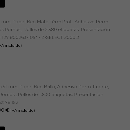
25 mm, Papel Bco Mate Térm.Prot., Adhesivo Perm.
s Romos , Rollos de 2.580 etiquetas. Presentación
0 127 800263-105* - Z-SELECT 2000D
VA incluido)
6x51 mm, Papel Bco Brillo, Adhesivo Perm. Fuerte,
omos , Rollos de 1.600 etiquetas. Presentación
xt 76 152
00
€
IVA incluido)