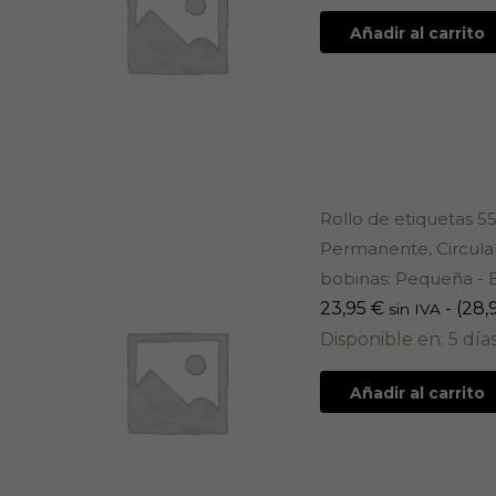
Añadir al carrito
Rollo de etiquetas 5
Permanente, Circular
bobinas: Pequeña - E
23,95
€
- (
28,
sin IVA
Disponible en: 5 día
Añadir al carrito