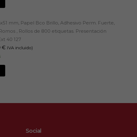
6x51 mm, Papel Bco Brillo, Adhesivo Perm. Fuerte,
omos , Rollos de 800 etiquetas. Presentación
xt 40 127
0
€
IVA incluido)
s
Social