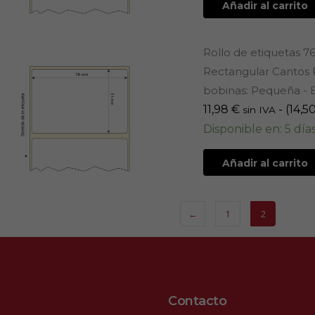
Añadir al carrito
Rollo de etiquetas 7
Rectangular Cantos R
bobinas: Pequeña - E
11,98
€
- (
14,5
sin IVA
Disponible en: 5 día
Añadir al carrito
←
1
2
Contacto