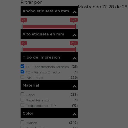
Filtrar por:
Mostrando 17–28 de 28
Ancho etiqueta en mm
25
105
Alto etiqueta en mm
22
250
Tipo de impresión
(25)
TT - Transferencia Térmica
(3)
TD - Térmico Directo
(226)
INK - Inkjet
Material
(233)
Papel
(3)
Papel térmico
(18)
Polipropileno - PP
Color
(249)
Blanco
(4)