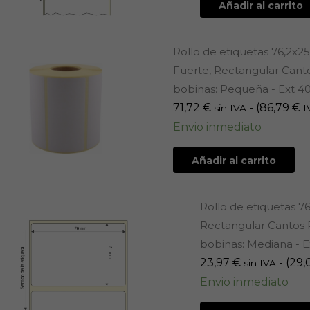
Añadir al carrito
Rollo de etiquetas 76,2x
Fuerte, Rectangular Canto
bobinas: Pequeña - Ext 4
71,72
€
- (
86,79
€
sin IVA
I
Envio inmediato
Añadir al carrito
Rollo de etiquetas 7
Rectangular Cantos R
bobinas: Mediana - E
23,97
€
- (
29,
sin IVA
Envio inmediato