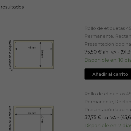
 resultados
Rollo de etiquetas 4
Permanente, Rectang
Presentación bobinas
75,50
€
- (
91,
sin IVA
Disponible en: 10 dí
Añadir al carrito
Rollo de etiquetas 4
Permanente, Rectang
Presentación bobinas
37,75
€
- (
45,
sin IVA
Disponible en: 7 día