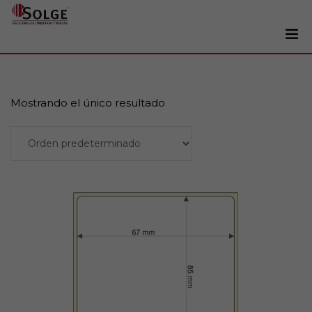
Soluciones
0
Impresoras
Mostrando el único resultado
Etiquetadoras
Añadir al carrito
Etiquetas
Tintas
Lectores
Marcaje
Servicios
+34 93 241 22 21