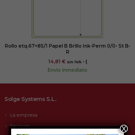
Rollo etq.67×85/1 Papel B Brillo Ink-Perm 0/0- St B-
R
14,81
€
- (
sin IVA
Envio inmediato
Solge Systems S.L.
La empresa
Sectores
X