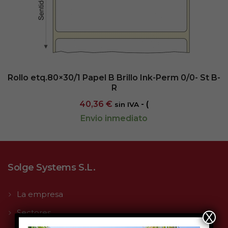
Rollo etq.80×30/1 Papel B Brillo Ink-Perm 0/0- St B-
R
40,36
€
- (
sin IVA
Envio inmediato
Solge Systems S.L.
La empresa
Sectores
X