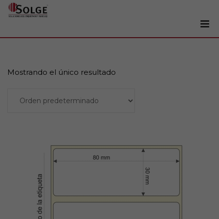
Soluciones
0
Impresoras
Mostrando el único resultado
Etiquetadoras
Añadir al carrito
Etiquetas
Tintas
Lectores
Marcaje
Servicios
+34 93 241 22 21