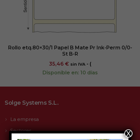
Rollo etq.80×30/1 Papel B Mate Pr Ink-Perm 0/0-
St B-R
35,46
€
- (
sin IVA
Disponible en: 10 días
Solge Systems S.L.
La empresa
Sectores
X