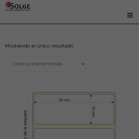
Soluciones
0
Impresoras
Mostrando el único resultado
Etiquetadoras
Añadir al carrito
Etiquetas
Tintas
Lectores
Marcaje
Servicios
+34 93 241 22 21