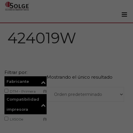
Soluciones
424019W
0
Impresoras
Etiquetadoras
Etiquetas
Filtrar por:
Tintas
Mostrando el único resultado
Fabricante
Lectores
(1)
DTM - Primera
Marcaje
Compatibilidad
Servicios
impresora
+34 93 241 22 21
(1)
LX500e