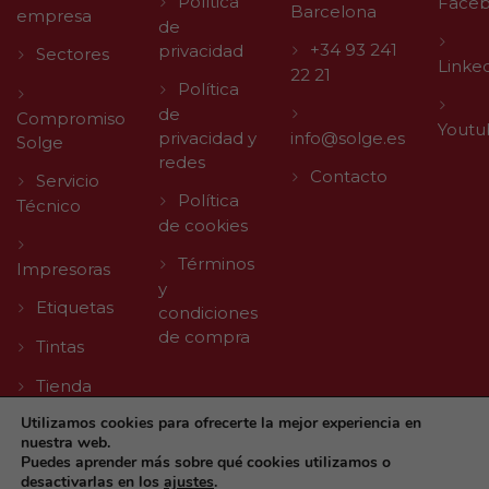
Política
Face
Barcelona
empresa
de
+34 93 241
privacidad
Sectores
Linke
22 21
Política
de
Compromiso
Youtu
privacidad y
info@solge.es
Solge
redes
Contacto
Servicio
Política
Técnico
de cookies
Términos
Impresoras
y
Etiquetas
condiciones
de compra
Tintas
Tienda
Utilizamos cookies para ofrecerte la mejor experiencia en
nuestra web.
Puedes aprender más sobre qué cookies utilizamos o
desactivarlas en los
ajustes
.