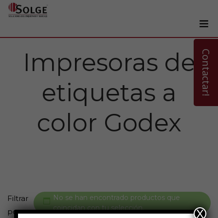
Soluciones
Impresoras de
0
Contactar!
Impresoras
etiquetas a
Etiquetadoras
Etiquetas
color Godex
Tintas
Lectores
Marcaje
Servicios
+34 93 241 22 21
No se han encontrado productos que
Filtrar
coincidan con tu selección.
por:
X