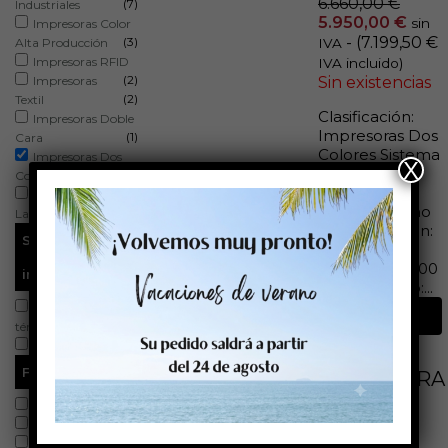
6.660,00
€
(7)
Industriales
5.950,00
€
sin
Impresoras Color
- (
7.199,50
€
(3)
Alta Producción
IVA
Impresoras RFID
IVA incluido)
(2)
Impresoras
Sin existencias
(2)
Textil
Clasificación:
Impresoras Doble
Impresoras Dos
(1)
Cara
Colores Sistema
Impresoras Dos
X
impresión:
(2)
Colores
Transferencia
Impresoras
térmica Ancho
(2)
Laboratorio
max.impresión:
Sistema de
105,70
Resolución: 300
impresión
dpi Bobinado:...
Transferencia
Leer más
(29)
térmica
(16)
Inkjet
Fabricante
IMPRESORA
CAB XC
(29)
Cab
Q6.3/300,
(10)
Epson
BICOLOR
(2)
VipColor