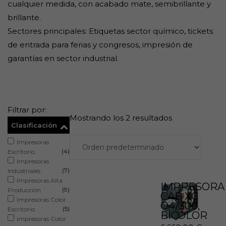
cualquier medida, con acabado mate, semibrillante y
brillante.
Sectores principales: Etiquetas sector químico, tickets
de entrada para ferias y congresos, impresión de
garantías en sector industrial.
Filtrar por:
Mostrando los 2 resultados
Clasificación
Impresoras
(4)
Escritorio
Impresoras
(7)
Industriales
Impresoras Alta
IMPRESORA
(9)
Producción
CAB XC
Impresoras Color
Q4/300,
(5)
Escritorio
BICOLOR
impresoras Color