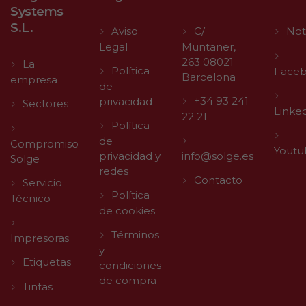
Systems
S.L.
Aviso
C/
Not
Legal
Muntaner,
263 08021
La
Política
Face
Barcelona
empresa
de
+34 93 241
privacidad
Sectores
Linke
22 21
Política
de
Compromiso
Youtu
privacidad y
info@solge.es
Solge
redes
Contacto
Servicio
Política
Técnico
de cookies
Términos
Impresoras
y
Etiquetas
condiciones
de compra
Tintas