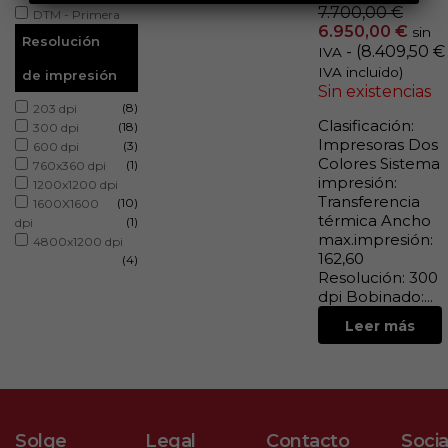
7.700,00
€
DTM - Primera
6.950,00
€
sin
(4)
Resolución
- (
8.409,50
€
IVA
IVA incluido)
de impresión
Sin existencias
(8)
203 dpi
Clasificación:
(18)
300 dpi
Impresoras Dos
(3)
600 dpi
Colores Sistema
(1)
760x360 dpi
impresión:
1200x1200 dpi
Transferencia
(10)
1600X1600
térmica Ancho
(1)
dpi
max.impresión:
4800x1200 dpi
162,60
(4)
Resolución: 300
dpi Bobinado:...
Leer más
Solge
Legal
Contacto
Socia