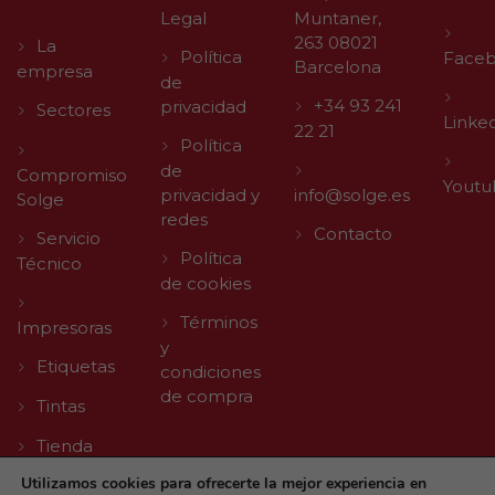
Legal
Muntaner,
263 08021
La
Política
Face
Barcelona
empresa
de
+34 93 241
privacidad
Sectores
Linke
22 21
Política
de
Compromiso
Youtu
privacidad y
info@solge.es
Solge
redes
Contacto
Servicio
Política
Técnico
de cookies
Términos
Impresoras
y
Etiquetas
condiciones
de compra
Tintas
Tienda
Utilizamos cookies para ofrecerte la mejor experiencia en