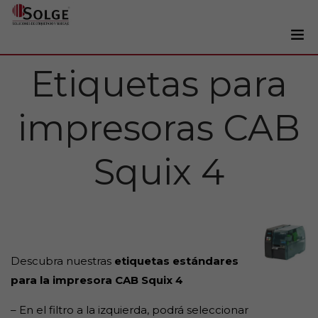
Etiquetas para
Soluciones
0
Impresoras
impresoras CAB
Etiquetadoras
Etiquetas
Squix 4
Tintas
Lectores
Marcaje
Servicios
Descubra nuestras
etiquetas estándares
+34 93 241 22 21
para la impresora CAB Squix 4
– En el filtro a la izquierda, podrá seleccionar