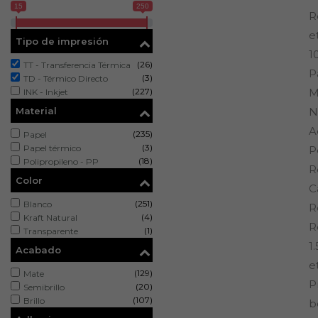
15
250
R
e
Tipo de impresión
1
(26)
TT - Transferencia Térmica
P
(3)
TD - Térmico Directo
(227)
M
INK - Inkjet
Material
N
A
(235)
Papel
(3)
Papel térmico
P
(18)
Polipropileno - PP
R
Color
C
(251)
Blanco
R
(4)
Kraft Natural
R
(1)
Transparente
1
Acabado
e
(129)
Mate
P
(20)
Semibrillo
(107)
Brillo
b