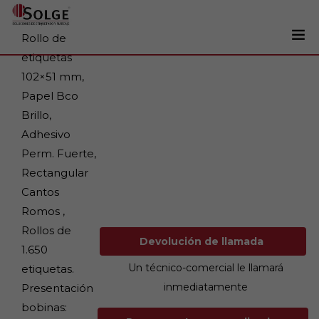
Rollo de
etiquetas
Soluciones
102×51 mm,
0
Papel Bco
Impresoras
Brillo,
Etiquetadoras
Adhesivo
Etiquetas
Perm. Fuerte,
Rectangular
Tintas
Cantos
Lectores
Romos ,
Marcaje
Rollos de
Devolución de llamada
1.650
Servicios
Un técnico-comercial le llamará
etiquetas.
+34 93 241 22 21
inmediatamente
Presentación
bobinas: