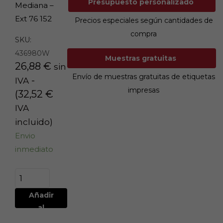
Presupuesto personalizado
Mediana –
Ext 76 152
Precios especiales según cantidades de
compra
SKU:
436980W
Muestras gratuitas
26,88
€
sin
Envío de muestras gratuitas de etiquetas
-
IVA
impresas
(
32,52
€
IVA
incluido)
Envio
inmediato
Añadir
al
carrito