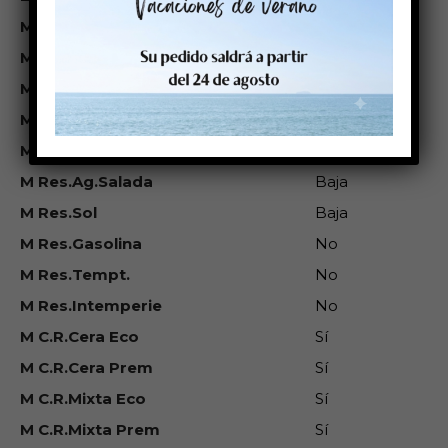
M Térm Directo
No
M Trans.Termica
Sí
M Inkjet
No
M Láser
No
M Res.Agua
Baja
M Res.Ag.Salada
Baja
M Res.Sol
Baja
M Res.Gasolina
No
M Res.Tempt.
No
M Res.Intemperie
No
M C.R.Cera Eco
Sí
M C.R.Cera Prem
Sí
M C.R.Mixta Eco
Sí
M C.R.Mixta Prem
Sí