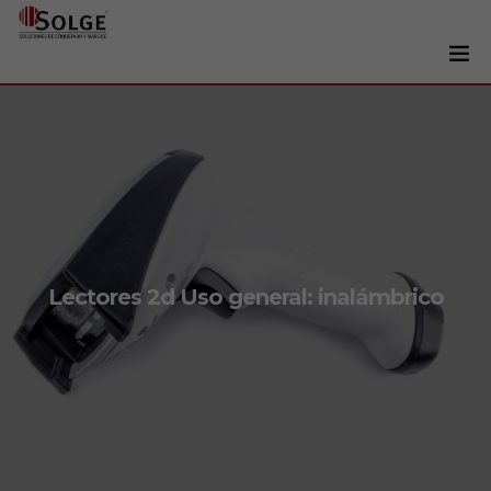
Soluciones
0
Impresoras
Etiquetadoras
Etiquetas
Tintas
Lectores 2d Uso general: inalámbrico
Lectores
Marcaje
Servicios
+34 93 241 22 21