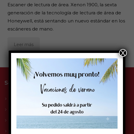
Escaner de lectura de área. Xenon 1900, la sexta
generación de la tecnología de lectura de área de
Honeywell, está sentando un nuevo estándar en los
escáneres de mano.
Leer más
X
Solge Systems S.L.
La empresa
Sectores
Compromiso Solge
Servicio Técnico