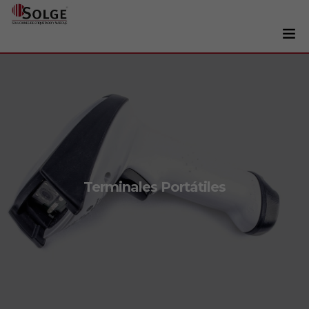
Soluciones
0
Impresoras
Etiquetadoras
Etiquetas
Tintas
Terminales Portátiles
Lectores
Marcaje
Servicios
+34 93 241 22 21