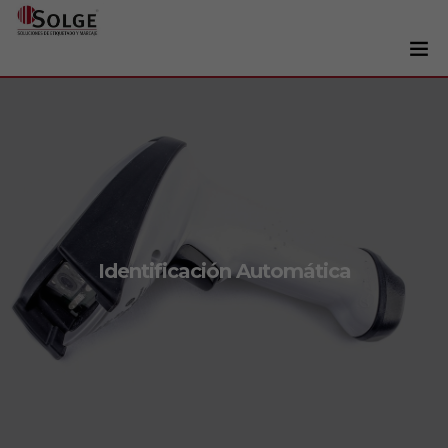
Soluciones
0
Impresoras
Etiquetadoras
Etiquetas
Tintas
Identificación Automática
Lectores
Marcaje
Servicios
+34 93 241 22 21