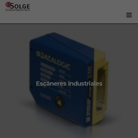
Soluciones
0
Impresoras
Etiquetadoras
Etiquetas
Tintas
Escáneres Industriales
Lectores
Marcaje
Servicios
+34 93 241 22 21