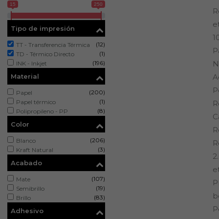
15
250
R
e
Tipo de impresión
1
(12)
TT - Transferencia Térmica
P
(1)
TD - Térmico Directo
(196)
N
INK - Inkjet
Material
A
P
(200)
Papel
(1)
Papel térmico
R
(8)
Polipropileno - PP
C
Color
R
(206)
Blanco
R
(3)
Kraft Natural
2
Acabado
e
(107)
Mate
P
(19)
Semibrillo
b
(83)
Brillo
P
Adhesivo