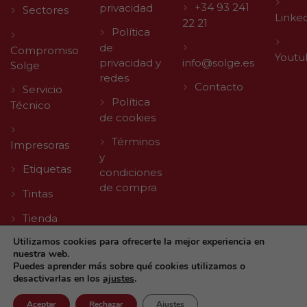
+34 93 241
privacidad
Sectores
Linke
22 21
Política
de
Compromiso
Youtu
privacidad y
info@solge.es
Solge
redes
Contacto
Servicio
Política
Técnico
de cookies
Términos
Impresoras
y
Etiquetas
condiciones
de compra
Tintas
Tienda
Utilizamos cookies para ofrecerte la mejor experiencia en
nuestra web.
Puedes aprender más sobre qué cookies utilizamos o
desactivarlas en los
ajustes
.
© 2026 Solge | Made with
by
Agencia Digital TLL
Aceptar
Rechazar
Ajustes