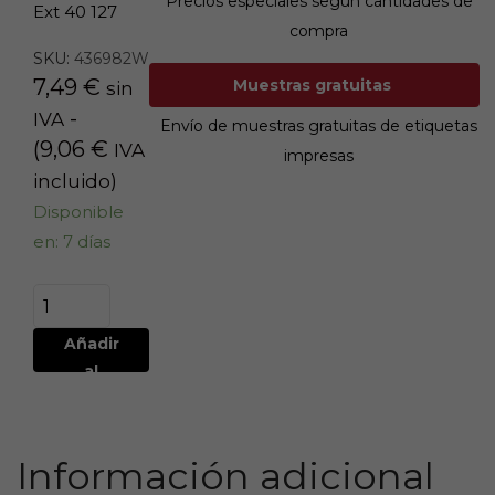
Precios especiales según cantidades de
Ext 40 127
compra
SKU:
436982W
7,49
€
Muestras gratuitas
sin
-
IVA
Envío de muestras gratuitas de etiquetas
(
9,06
€
IVA
impresas
incluido)
Disponible
en: 7 días
Añadir
al
carrito
Información adicional