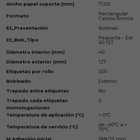
Ancho papel soporte (mm)
71,00
Rectangular
Formato
Cantos Romos
Et_Presentación
Bobinas
Pequeña – Ext
Et_Bob_Tipo
40 127
Diámetro interior (mm)
40
Diámetro exterior (mm)
127
Etiquetas por rollo
500
Bobinado
Exterior
Trepado entre etiquetas
No
Trepado cada etiquetas
0
Homologaciones
Temperatura de aplicación (°C)
> 0ºC
de -40ºC a +
Temperatura de servicio (°C)
70ºC
M Adhesión Inicial
18N/25 mm