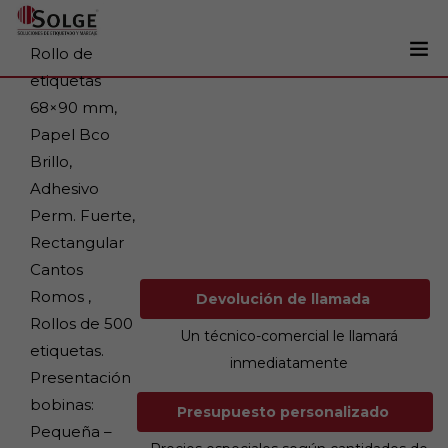
Rollo de
etiquetas
Soluciones
68×90 mm,
0
Papel Bco
Impresoras
Brillo,
Etiquetadoras
Adhesivo
Etiquetas
Perm. Fuerte,
Rectangular
Tintas
Cantos
Lectores
Romos ,
Devolución de llamada
Marcaje
Rollos de 500
Un técnico-comercial le llamará
etiquetas.
Servicios
inmediatamente
Presentación
+34 93 241 22 21
bobinas:
Presupuesto personalizado
Pequeña –