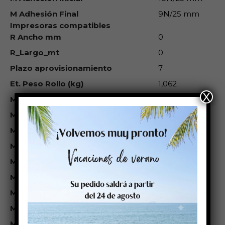
M Adhesión Final
9N/25 mm
Impresoras compatibles
R Ancho mm
0
R_Largo_mt
0
Plazo aprovisionamiento
7
Et. Peso Rollo (kg)
1,062
X
M Térm Directo
No
M Trans.Termica
Sí
M Inkjet
No
M Láser
No
M Res.Agua
Baja
M Res.Ag.Salada
Baja
M Res.Sol
Baja
M Res.Gasolina
No
M Res.Tempt.
No