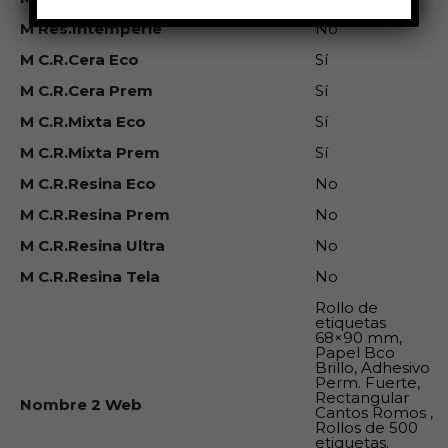
M Res.Intemperie
No
M C.R.Cera Eco
Sí
M C.R.Cera Prem
Sí
M C.R.Mixta Eco
Sí
M C.R.Mixta Prem
Sí
M C.R.Resina Eco
No
M C.R.Resina Prem
No
M C.R.Resina Ultra
No
M C.R.Resina Tela
No
Rollo de
etiquetas
68×90 mm,
Papel Bco
Brillo, Adhesivo
Perm. Fuerte,
Rectangular
Nombre 2 Web
Cantos Romos ,
Rollos de 500
etiquetas.