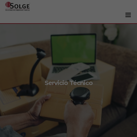
Soluciones
0
Impresoras
Etiquetadoras
Etiquetas
Tintas
Servicio Técnico
Lectores
Marcaje
Servicios
+34 93 241 22 21