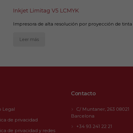
Inkjet Limitag V5 LCMYK
Impresora de alta resolución por proyección de tinta 
Leer más
Contacto
o Legal
C/ Muntaner, 263 08021
Barcelona
tica de privacidad
+34 93 241 22 21
tica de privacidad y redes