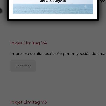
Impresora de alta resolución por proyección de tinta
Leer más
Inkjet Limitag V4
Impresora de alta resolución por proyección de tinta
Leer más
Inkjet Limitag V3