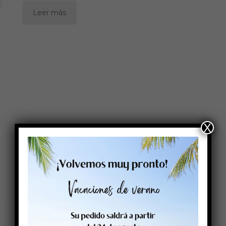
Leer más
X
Inkjet Limitag V5 L780