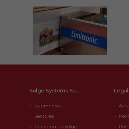
Solge Systems S.L.
Legal
La empresa
Avis
Sectores
Polí
Compromiso Solge
Polí