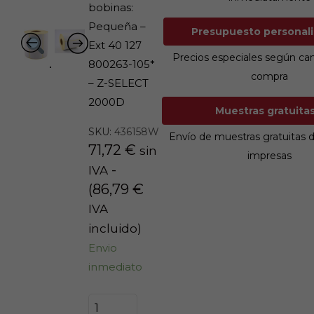
bobinas:
Pequeña –
Presupuesto persona
Ext 40 127
Precios especiales según ca
800263-105*
compra
– Z-SELECT
2000D
Muestras gratu
SKU:
436158W
Envío de muestras gratuitas 
71,72
€
sin
impresas
-
IVA
(
86,79
€
IVA
incluido)
Envio
inmediato