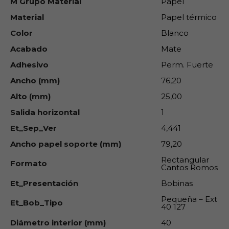
M Grupo Material
Papel
Material
Papel térmico
Color
Blanco
Acabado
Mate
Adhesivo
Perm. Fuerte
Ancho (mm)
76,20
Alto (mm)
25,00
Salida horizontal
1
Et_Sep_Ver
4,441
Ancho papel soporte (mm)
79,20
Rectangular
Formato
Cantos Romos
Et_Presentación
Bobinas
Pequeña – Ext
Et_Bob_Tipo
40 127
Diámetro interior (mm)
40