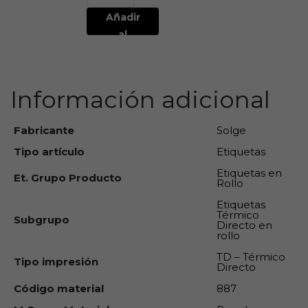
Añadir
al
carrito
Información adicional
Fabricante
Solge
Tipo artículo
Etiquetas
Etiquetas en
Et. Grupo Producto
Rollo
Etiquetas
Térmico
Subgrupo
Directo en
rollo
TD – Térmico
Tipo impresión
Directo
Código material
887