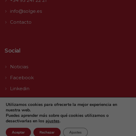
+34 93 241 22 21
info@solge.es
Contacto
Social
Noticias
Facebook
Linkedin
Youtube
Utilizamos cookies para ofrecerte la mejor experiencia en
nuestra web.
Puedes aprender más sobre qué cookies utilizamos o
desactivarlas en los
ajustes
.
Aceptar
Rechazar
Ajustes
© 2026 Solge | Made with
by
Agencia Digital TLL MEDIA