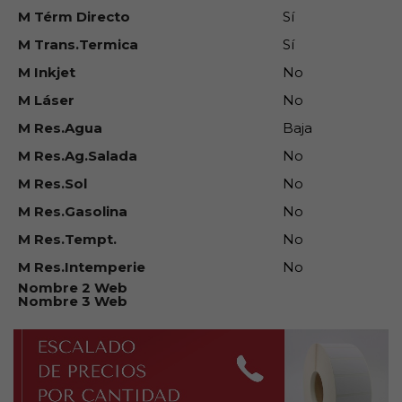
M Térm Directo
Sí
M Trans.Termica
Sí
M Inkjet
No
M Láser
No
M Res.Agua
Baja
M Res.Ag.Salada
No
M Res.Sol
No
M Res.Gasolina
No
M Res.Tempt.
No
M Res.Intemperie
No
Nombre 2 Web
Nombre 3 Web