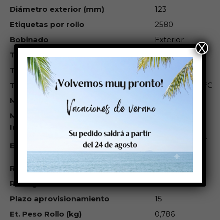
Diámetro exterior (mm)
123
Etiquetas por rollo
2580
Bobinado
Exterior
X
Trepado entre etiquetas
No
Temperatura de aplicación (°C)
> 0ºC
Temperatura de servicio (°C)
de -40ºC a 60ºC
M Adhesión Inicial
17 N/25mm
M Adhesión Final
9 N/25mm
Impresoras compatibles
800263-105* –
Equivalente a
Z-SELECT
2000D
R Ancho mm
0
R_Largo_mt
0
Plazo aprovisionamiento
15
Et. Peso Rollo (kg)
0,786