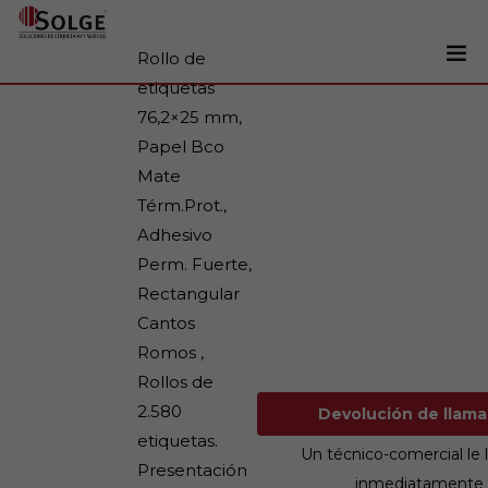
Rollo de
etiquetas
Soluciones
76,2×25 mm,
0
Papel Bco
Impresoras
Mate
Etiquetadoras
Térm.Prot.,
Etiquetas
Adhesivo
Perm. Fuerte,
Tintas
Rectangular
Lectores
Cantos
Marcaje
Romos ,
Rollos de
Servicios
2.580
Devolución de ll
+34 93 241 22 21
etiquetas.
Un técnico-comercial le 
Presentación
inmediatamente