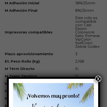
M Adhesión Inicial
18N/25mm
M Adhesión Final
8N/25mm
Éste rollo es
compatible
con: Cab:
Epson
Impresoras compatibles
Colorwork:
Sato: Primera:
VipColor:
SwifColor:
Zebra: Godex:
Plazo aprovisionamiento
3
Et. Peso Rollo (kg)
2,168
M Térm Directo
Sí
M Trans.Termica
Sí
X
M Inkjet
No
M Láser
No
M Res.Agua
Baja
M Res.Ag.Salada
Baja