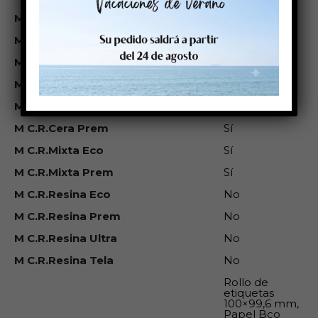
M Res.Sol
Baja
M Res.Gasolina
No
M Res.Tempt.
No
M Res.Intemperie
No
M C.R.Cera Eco
Sí
M C.R.Cera Prem
Sí
M C.R.Mixta Eco
Sí
M C.R.Mixta Prem
Sí
M C.R.Resina Eco
No
M C.R.Resina Prem
No
M C.R.Resina Ultra
No
M C.R.Resina Tela
No
Rollo de
etiquetas
100×99,6 mm,
Papel Bco