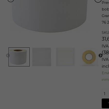
Pre
bob
Gra
76 
SKU
31,
IVA
(
38
IVA
inc
Env
inm