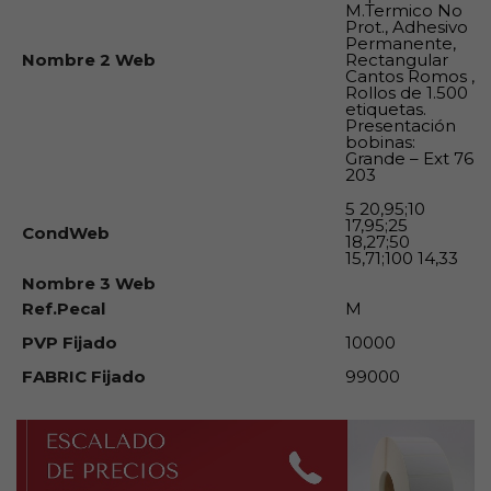
M.Termico No
Prot., Adhesivo
Permanente,
Nombre 2 Web
Rectangular
Cantos Romos ,
Rollos de 1.500
etiquetas.
Presentación
bobinas:
Grande – Ext 76
203
5 20,95;10
17,95;25
CondWeb
18,27;50
15,71;100 14,33
Nombre 3 Web
Ref.Pecal
M
PVP Fijado
10000
FABRIC Fijado
99000