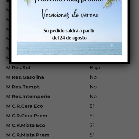
Et. Peso Rollo (kg)
2,471
M Térm Directo
No
M Trans.Termica
Sí
M Inkjet
No
M Láser
No
M Res.Agua
No
M Res.Ag.Salada
No
M Res.Sol
Baja
M Res.Gasolina
No
M Res.Tempt.
No
M Res.Intemperie
No
M C.R.Cera Eco
Sí
M C.R.Cera Prem
Sí
M C.R.Mixta Eco
Sí
M C.R.Mixta Prem
Sí