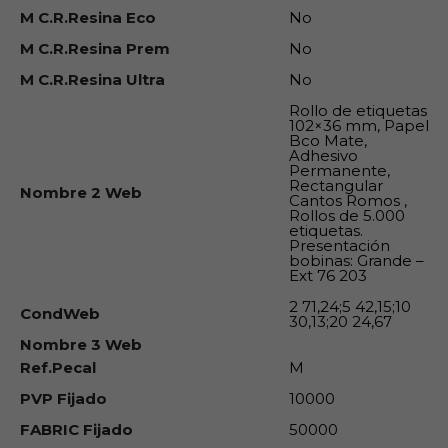
M C.R.Resina Eco
No
M C.R.Resina Prem
No
M C.R.Resina Ultra
No
Rollo de etiquetas
102×36 mm, Papel
Bco Mate,
Adhesivo
Permanente,
Rectangular
Nombre 2 Web
Cantos Romos ,
Rollos de 5.000
etiquetas.
Presentación
bobinas: Grande –
Ext 76 203
2 71,24;5 42,15;10
CondWeb
30,13;20 24,67
Nombre 3 Web
Ref.Pecal
M
PVP Fijado
10000
FABRIC Fijado
50000