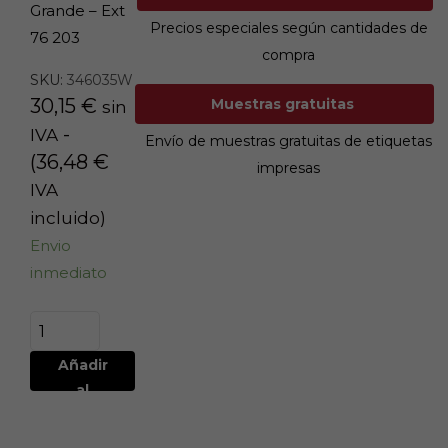
Grande – Ext
Precios especiales según cantidades de
76 203
compra
SKU:
346035W
30,15
€
Muestras gratuitas
sin
-
IVA
Envío de muestras gratuitas de etiquetas
(
36,48
€
impresas
IVA
incluido)
Envio
inmediato
Añadir
al
carrito