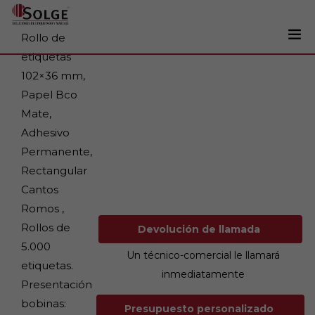
Rollo de
etiquetas
Soluciones
102×36 mm,
0
Papel Bco
Impresoras
Mate,
Etiquetadoras
Adhesivo
Etiquetas
Permanente,
Rectangular
Tintas
Cantos
Lectores
Romos ,
Marcaje
Rollos de
Devolución de llamada
5.000
Servicios
Un técnico-comercial le llamará
etiquetas.
inmediatamente
+34 93 241 22 21
Presentación
bobinas:
Presupuesto personalizado