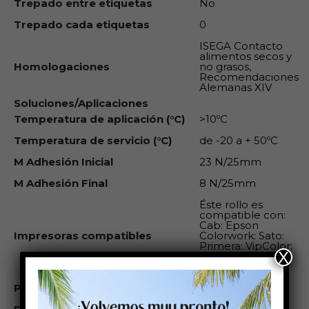
Trepado entre etiquetas
No
Trepado cada etiquetas
0
ISEGA Contacto
alimentos secos y
Homologaciones
no grasos,
Recomendaciones
Alemanas XIV
Soluciones/Aplicaciones
Temperatura de aplicación (°C)
>10ºC
Temperatura de servicio (°C)
de -20 a + 50ºC
M Adhesión Inicial
23 N/25mm
M Adhesión Final
8 N/25mm
Éste rollo es
compatible con:
Cab: Epson
Impresoras compatibles
Colorwork: Sato:
Primera: VipColor:
X
SwifColor: Zebra:
Godex:
Plazo aprovisionamiento
5