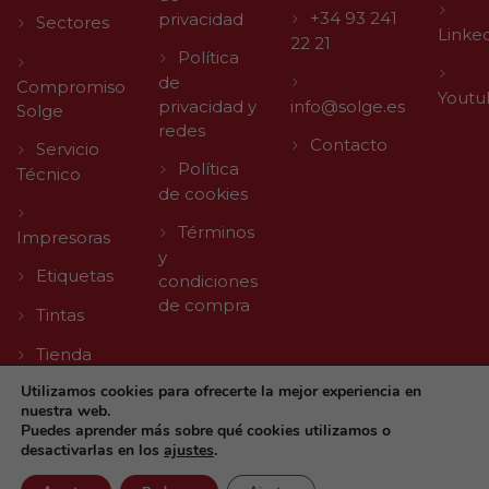
+34 93 241
privacidad
Sectores
Linke
22 21
Política
de
Compromiso
Youtu
privacidad y
info@solge.es
Solge
redes
Contacto
Servicio
Política
Técnico
de cookies
Términos
Impresoras
y
Etiquetas
condiciones
de compra
Tintas
Tienda
Utilizamos cookies para ofrecerte la mejor experiencia en
nuestra web.
Puedes aprender más sobre qué cookies utilizamos o
desactivarlas en los
ajustes
.
© 2026 Solge | Made with
by
Agencia Digital TLL