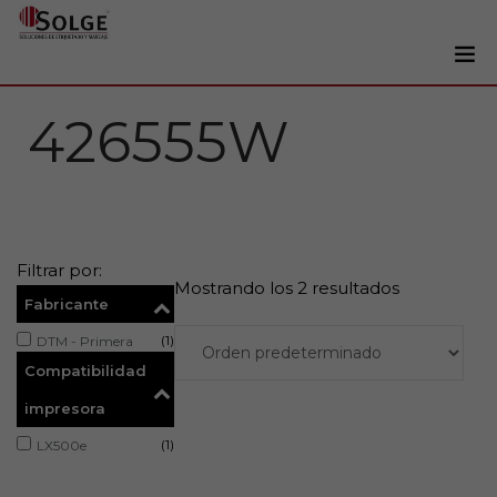
Soluciones
426555W
0
Impresoras
Etiquetadoras
Etiquetas
Filtrar por:
Tintas
Mostrando los 2 resultados
Fabricante
Lectores
(1)
DTM - Primera
Marcaje
Compatibilidad
Servicios
impresora
+34 93 241 22 21
(1)
LX500e