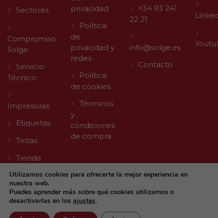
+34 93 241
privacidad
Sectores
Linke
22 21
Política
de
Compromiso
Youtu
privacidad y
info@solge.es
Solge
redes
Contacto
Servicio
Política
Técnico
de cookies
Términos
Impresoras
y
Etiquetas
condiciones
de compra
Tintas
Tienda
Utilizamos cookies para ofrecerte la mejor experiencia en
nuestra web.
Puedes aprender más sobre qué cookies utilizamos o
desactivarlas en los
ajustes
.
© 2026 Solge | Made with
by
Agencia Digital TLL