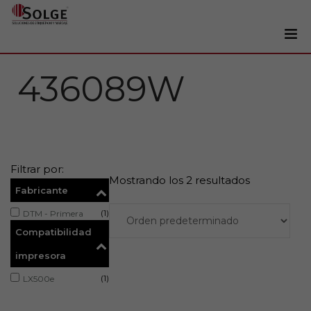
Soluciones
436089W
0
Impresoras
Etiquetadoras
Etiquetas
Filtrar por:
Tintas
Mostrando los 2 resultados
Fabricante
Lectores
(1)
DTM - Primera
Marcaje
Compatibilidad
Servicios
impresora
+34 93 241 22 21
(1)
LX500e