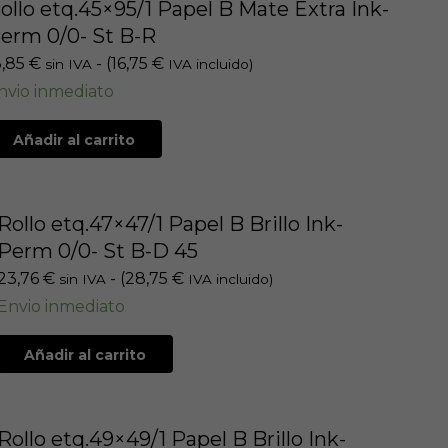
ollo etq.45×95/1 Papel B Mate Extra Ink-
erm 0/0- St B-R
3,85
€
- (
16,75
€
sin IVA
IVA incluido)
nvio inmediato
Añadir al carrito
Rollo etq.47×47/1 Papel B Brillo Ink-
Perm 0/0- St B-D 45
23,76
€
- (
28,75
€
sin IVA
IVA incluido)
Envio inmediato
Añadir al carrito
Rollo etq.49×49/1 Papel B Brillo Ink-