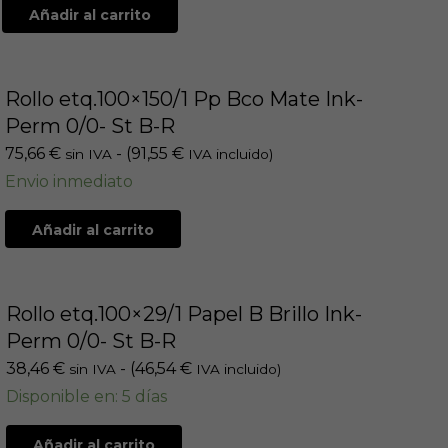
Añadir al carrito
Rollo etq.100×150/1 Pp Bco Mate Ink-
Perm 0/0- St B-R
75,66
€
- (
91,55
€
sin IVA
IVA incluido)
Envio inmediato
Añadir al carrito
Rollo etq.100×29/1 Papel B Brillo Ink-
Perm 0/0- St B-R
38,46
€
- (
46,54
€
sin IVA
IVA incluido)
Disponible en: 5 días
Añadir al carrito