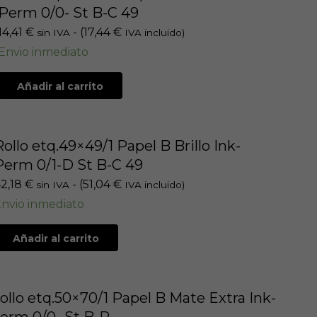
Perm 0/0- St B-C 49
14,41
€
- (
17,44
€
sin IVA
IVA incluido)
Envio inmediato
Añadir al carrito
Rollo etq.49×49/1 Papel B Brillo Ink-
Perm 0/1-D St B-C 49
42,18
€
- (
51,04
€
sin IVA
IVA incluido)
nvio inmediato
Añadir al carrito
ollo etq.50×70/1 Papel B Mate Extra Ink-