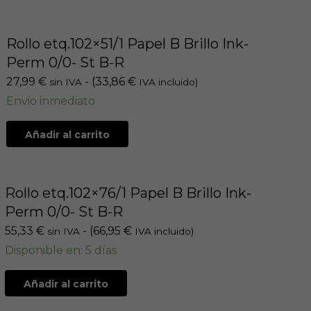
Rollo etq.102×51/1 Papel B Brillo Ink-
Perm 0/0- St B-R
27,99
€
- (
33,86
€
sin IVA
IVA incluido)
Envio inmediato
Añadir al carrito
Rollo etq.102×76/1 Papel B Brillo Ink-
Perm 0/0- St B-R
55,33
€
- (
66,95
€
sin IVA
IVA incluido)
Disponible en: 5 días
Añadir al carrito