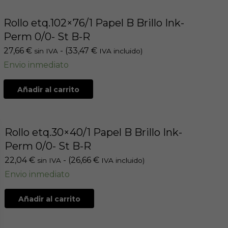
Rollo etq.102×76/1 Papel B Brillo Ink-
Perm 0/0- St B-R
27,66
€
- (
33,47
€
sin IVA
IVA incluido)
Envio inmediato
Añadir al carrito
Rollo etq.30×40/1 Papel B Brillo Ink-
Perm 0/0- St B-R
22,04
€
- (
26,66
€
sin IVA
IVA incluido)
Envio inmediato
Añadir al carrito