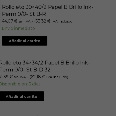
Rollo etq.30×40/2 Papel B Brillo Ink-
Perm 0/0- St B-R
44,07
€
- (
53,32
€
sin IVA
IVA incluido)
Envio inmediato
Añadir al carrito
Rollo etq.34×34/2 Papel B Brillo Ink-
Perm 0/0- St B-D 32
51,39
€
- (
62,18
€
sin IVA
IVA incluido)
Disponible en: 5 días
Añadir al carrito