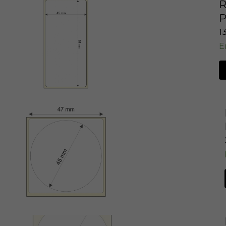
R
P
1
E