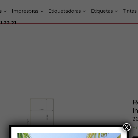
s
Impresoras
Etiquetadoras
Etiquetas
Tintas
1 22 21
R
I
2
X
En