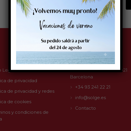
Contacto
o Legal
C/ Muntaner, 263 08021
Barcelona
tica de privacidad
+34 93 241 22 21
tica de privacidad y redes
info@solge.es
tica de cookies
Contacto
inos y condiciones de
a