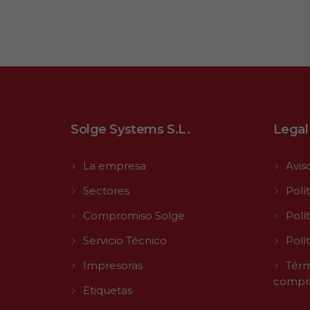
Solge Systems S.L.
Legal
La empresa
Avis
Sectores
Polí
Compromiso Solge
Polí
Servicio Técnico
Polí
Impresoras
Térm
compr
Etiquetas