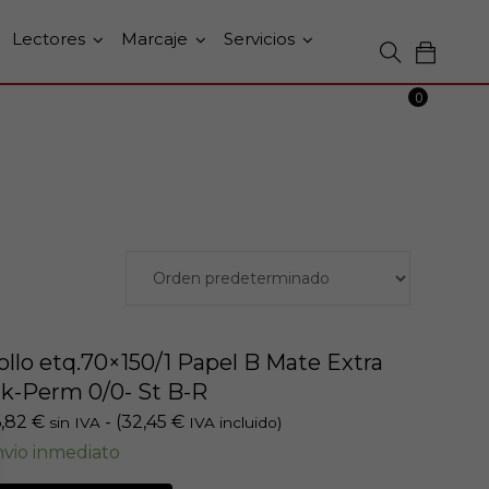
Lectores
Marcaje
Servicios
0
ollo etq.70×150/1 Papel B Mate Extra
nk-Perm 0/0- St B-R
6,82
€
- (
32,45
€
sin IVA
IVA incluido)
vio inmediato