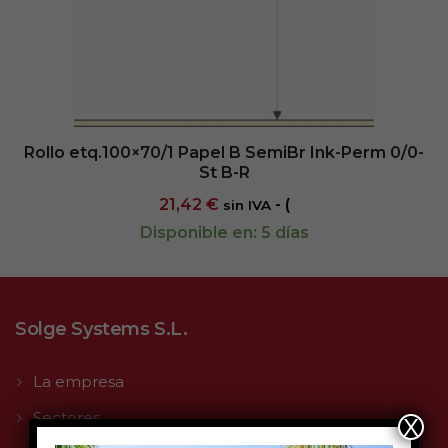
Rollo etq.100×70/1 Papel B SemiBr Ink-Perm 0/0-
St B-R
21,42
€
- (
sin IVA
Disponible en: 5 días
Solge Systems S.L.
La empresa
Sectores
X