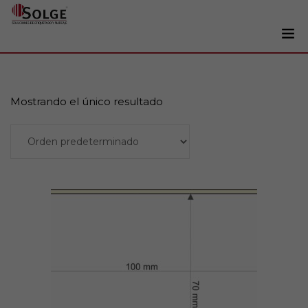
Soluciones
0
Impresoras
Mostrando el único resultado
Etiquetadoras
Añadir al carrito
Etiquetas
Tintas
Lectores
Marcaje
Servicios
+34 93 241 22 21