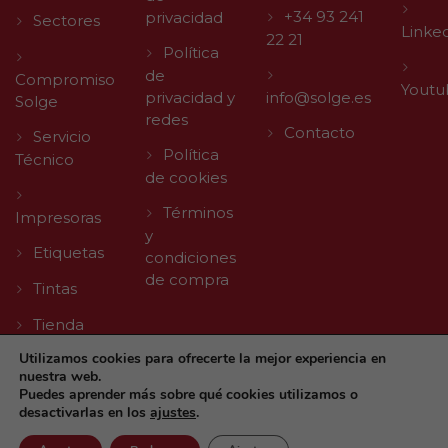
+34 93 241
privacidad
Sectores
Linke
22 21
Política
de
Compromiso
Youtu
privacidad y
info@solge.es
Solge
redes
Contacto
Servicio
Política
Técnico
de cookies
Términos
Impresoras
y
Etiquetas
condiciones
de compra
Tintas
Tienda
Utilizamos cookies para ofrecerte la mejor experiencia en
nuestra web.
Puedes aprender más sobre qué cookies utilizamos o
desactivarlas en los
ajustes
.
© 2026 Solge | Made with
by
Agencia Digital TLL