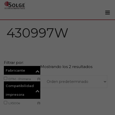
Soluciones
430997W
0
Impresoras
Etiquetadoras
Etiquetas
Filtrar por:
Tintas
Mostrando los 2 resultados
Fabricante
Lectores
(1)
DTM - Primera
Marcaje
Compatibilidad
Servicios
impresora
+34 93 241 22 21
(1)
LX500e