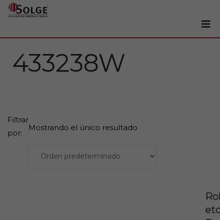
Soluciones
433238W
0
Impresoras
Etiquetadoras
Etiquetas
Filtrar
Tintas
Mostrando el único resultado
por:
Lectores
Marcaje
Servicios
+34 93 241 22 21
Rol
et