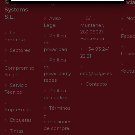
Solge
Legal
Contacto
Socia
Systems
S.L.
Aviso
C/
Not
Legal
Muntaner,
263 08021
La
Política
Face
Barcelona
empresa
de
+34 93 241
privacidad
Sectores
Linke
22 21
Política
de
Compromiso
Youtu
privacidad y
info@solge.es
Solge
redes
Contacto
Servicio
Política
Técnico
de cookies
Términos
Impresoras
y
Etiquetas
condiciones
de compra
Tintas