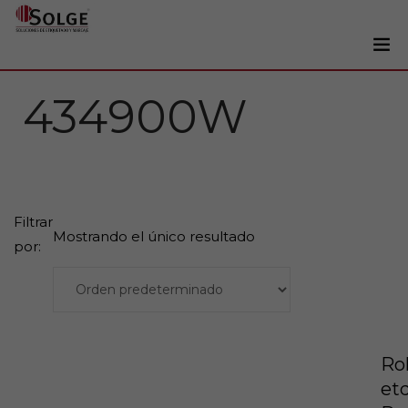
Soluciones
434900W
0
Impresoras
Etiquetadoras
Etiquetas
Filtrar
Tintas
Mostrando el único resultado
por:
Lectores
Marcaje
Servicios
+34 93 241 22 21
Rol
et