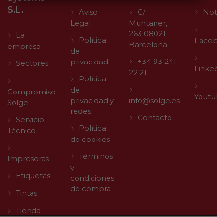
S.L.
Aviso
C/
Not
Legal
Muntaner,
263 08021
La
Política
Face
Barcelona
empresa
de
+34 93 241
privacidad
Sectores
Linke
22 21
Política
de
Compromiso
Youtu
privacidad y
info@solge.es
Solge
redes
Contacto
Servicio
Política
Técnico
de cookies
Términos
Impresoras
y
Etiquetas
condiciones
de compra
Tintas
Tienda