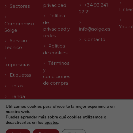
+34 93 241
privacidad
Sectores
Linke
22 21
Política
de
Compromiso
Youtu
privacidad y
info@solge.es
Solge
redes
Contacto
Servicio
Política
Técnico
de cookies
Términos
Impresoras
y
Etiquetas
condiciones
de compra
Tintas
Tienda
Utilizamos cookies para ofrecerte la mejor experiencia en
nuestra web.
Puedes aprender más sobre qué cookies utilizamos o
desactivarlas en los
ajustes
.
© 2026 Solge | Made with
by
Agencia Digital TLL