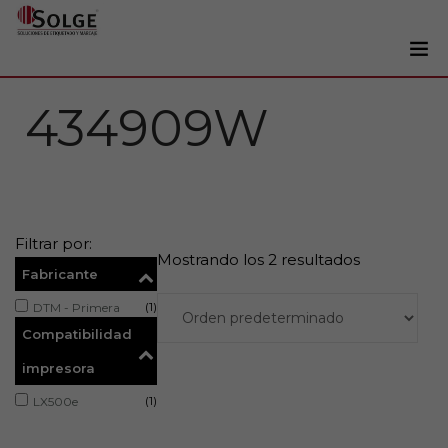
Soluciones
434909W
0
Impresoras
Etiquetadoras
Etiquetas
Filtrar por:
Tintas
Mostrando los 2 resultados
Fabricante
Lectores
(1)
DTM - Primera
Marcaje
Compatibilidad
Servicios
impresora
+34 93 241 22 21
(1)
LX500e