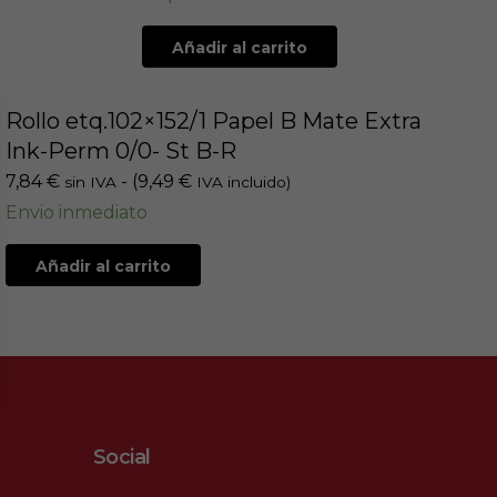
Añadir al carrito
Rollo etq.102×152/1 Papel B Mate Extra
Ink-Perm 0/0- St B-R
7,84
€
- (
9,49
€
sin IVA
IVA incluido)
Envio inmediato
Añadir al carrito
Social