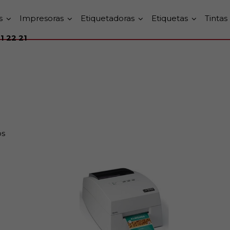
s
Impresoras
Etiquetadoras
Etiquetas
Tintas
1 22 21
os