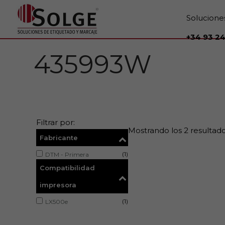
Solucione
+34 93 24
435993W
Filtrar por:
Mostrando los 2 resultad
Fabricante
(1)
DTM - Primera
Compatibilidad
impresora
(1)
LX500e