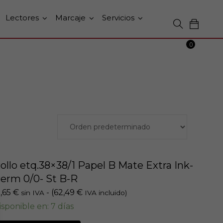
Lectores
Marcaje
Servicios
0
ollo etq.38×38/1 Papel B Mate Extra Ink-
erm 0/0- St B-R
1,65
€
- (
62,49
€
sin IVA
IVA incluido)
isponible en: 7 días