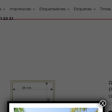
s
Impresoras
Etiquetadoras
Etiquetas
Tintas
1 22 21
R
P
5
X
D