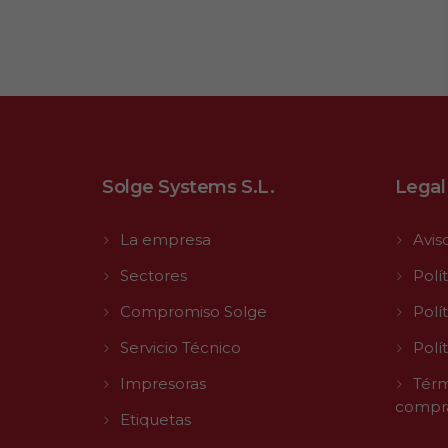
Solge Systems S.L.
Legal
La empresa
Avis
Sectores
Polí
Compromiso Solge
Polí
Servicio Técnico
Polí
Impresoras
Térm
compr
Etiquetas