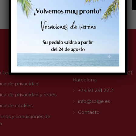
Contacto
o Legal
C/ Muntaner, 263 08021
Barcelona
tica de privacidad
+34 93 241 22 21
tica de privacidad y redes
info@solge.es
tica de cookies
Contacto
inos y condiciones de
a