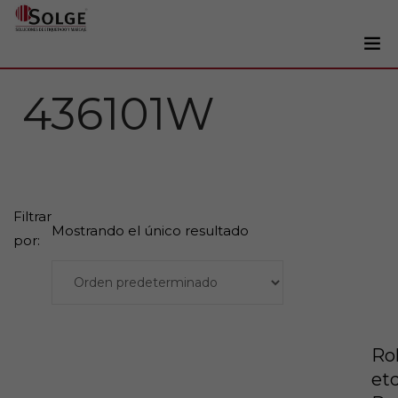
Soluciones
436101W
0
Impresoras
Etiquetadoras
Etiquetas
Filtrar
Tintas
Mostrando el único resultado
por:
Lectores
Marcaje
Servicios
+34 93 241 22 21
Rol
etq