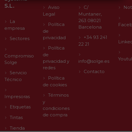
S.L.
Aviso
C/
Not
Legal
Muntaner,
263 08021
La
Política
Face
Barcelona
empresa
de
+34 93 241
privacidad
Sectores
Linke
22 21
Política
de
Compromiso
Youtu
privacidad y
info@solge.es
Solge
redes
Contacto
Servicio
Política
Técnico
de cookies
Términos
Impresoras
y
Etiquetas
condiciones
de compra
Tintas
Tienda