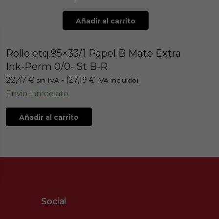
Añadir al carrito
Rollo etq.95×33/1 Papel B Mate Extra
Ink-Perm 0/0- St B-R
22,47
€
- (
27,19
€
sin IVA
IVA incluido)
Envio inmediato
Añadir al carrito
Social