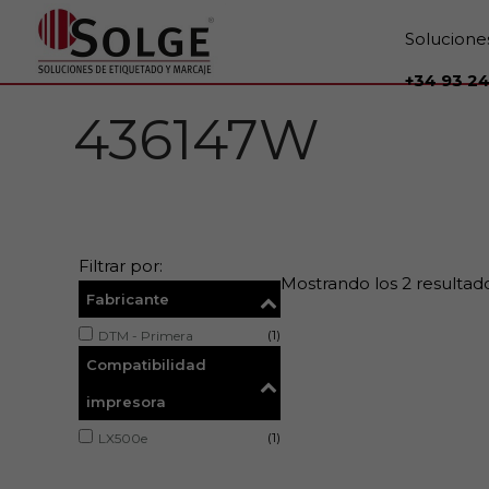
Solucione
+34 93 24
436147W
Filtrar por:
Mostrando los 2 resultad
Fabricante
(1)
DTM - Primera
Compatibilidad
impresora
(1)
LX500e