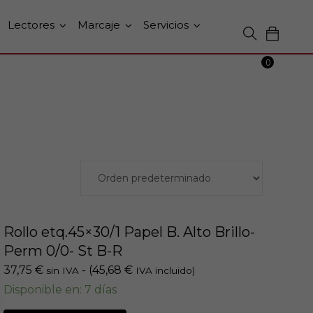
Lectores
Marcaje
Servicios
0
Rollo etq.45×30/1 Papel B. Alto Brillo-
Perm 0/0- St B-R
37,75
€
- (
45,68
€
sin IVA
IVA incluido)
Disponible en: 7 días