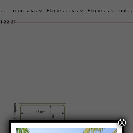
s
Impresoras
Etiquetadoras
Etiquetas
Tintas
1 22 21
X