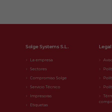
Solge Systems S.L.
Legal
La empresa
Avis
Sectores
Polí
Compromiso Solge
Polí
Servicio Técnico
Polí
Impresoras
Térm
compr
Etiquetas