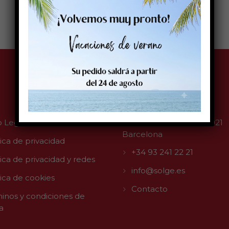
Contacto
o Legal
C/ Muntaner, 263 08021
Barcelona
tica de privacidad
+34 93 241 22 21
tica de privacidad y redes
info@solge.es
tica de cookies
Contacto
inos y condiciones de
a