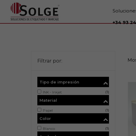
Solucione
+34 93 24
Mos
Filtrar por:
Tipo de impresión
(1)
INK - Inkjet
Material
(1)
Papel
Color
(1)
Blanco