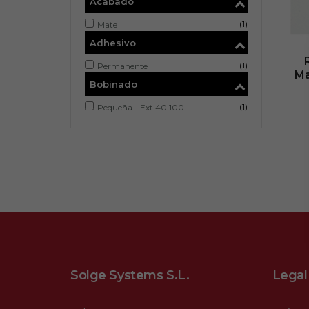
Acabado
(1)
Mate
Adhesivo
(1)
Permanente
Ma
Bobinado
(1)
Pequeña - Ext 40 100
Solge Systems S.L.
Legal