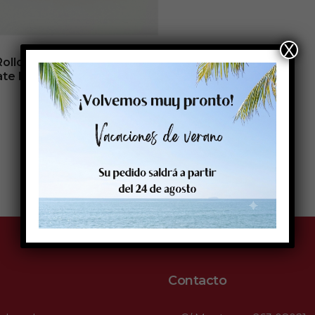
X
Rollo etq.102×51/1 Papel B
te Premium Ink-Perm 0/0-
St B-
8,22
€
- (
sin IVA
Envio inmediato
Contacto