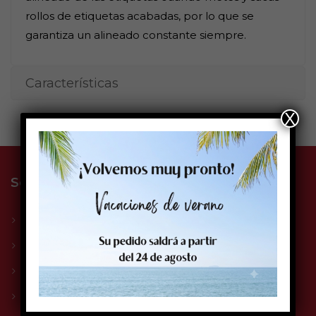
rollos de etiquetas acabadas, por lo que se
garantiza un alineado constante siempre.
Características
X
Solge Systems S.L.
La empresa
Sectores
Compromiso Solge
Servicio Técnico