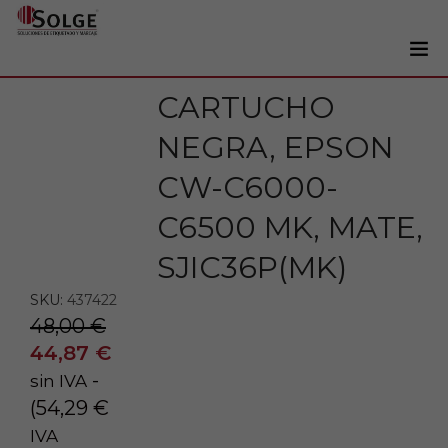
CARTUCHO
Soluciones
0
NEGRA, EPSON
Impresoras
Etiquetadoras
CW-C6000-
Etiquetas
C6500 MK, MATE,
Tintas
SJIC36P(MK)
Lectores
SKU:
437422
Marcaje
48,00
€
44,87
€
Servicios
-
sin IVA
+34 93 241 22 21
(
54,29
€
IVA