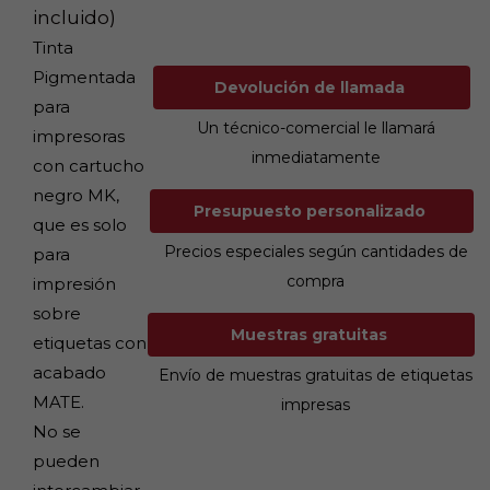
incluido)
Tinta
Pigmentada
Devolución de llamada
para
Un técnico-comercial le llamará
impresoras
inmediatamente
con cartucho
negro MK,
Presupuesto personalizado
que es solo
Precios especiales según cantidades de
para
compra
impresión
sobre
Muestras gratuitas
etiquetas con
acabado
Envío de muestras gratuitas de etiquetas
MATE.
impresas
No se
pueden