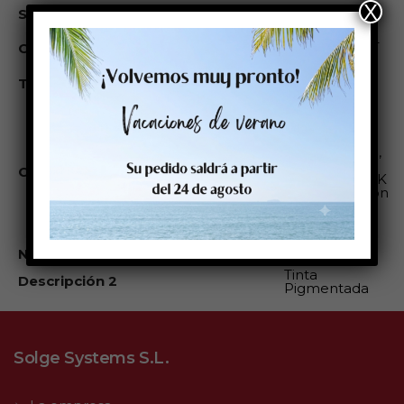
X
Sistema impresión
Inkjet
C13T44C540 –
Código fabricante
SJIC36P(MK)
Tipo artículo
Cartuchos
Cartucho de
tinta Negro
Epson CW-
C6000-C6500,
para
Comentarios
impresoras MK
(solo impresión
sobre
etiquetas
Mate)
Nombre 2 Web
Tinta
Descripción 2
Pigmentada
Solge Systems S.L.