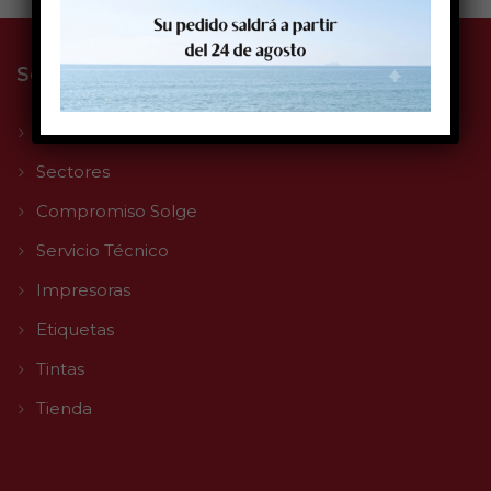
Solge Systems S.L.
La empresa
Sectores
Compromiso Solge
Servicio Técnico
Impresoras
Etiquetas
Tintas
Tienda