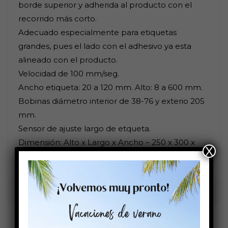
borde superior y adherida al producto con el
recorrido más corto.
Adecuado especialmente para etiquetas
grandes, pues el lado con el adhesivo ya esta
alineado con el producto.
Velocidad de 100 mm/seg.
Ancho etiqueta: 20 a 120 mm. Alto: 8 a 600 mm.
Bobinas diámetro interior de 38-76 y exterio 205
mm.
Sensor de ajuste largo de etqueta.
Dimensión: Alto x Largo x Ancho – 250 x 300 x
X
230
Características