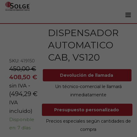
DISPENSADOR
Soluciones
0
AUTOMATICO
Impresoras
Etiquetadoras
CAB, VS120
SKU:
419150
Etiquetas
450,00
€
Devolución de llamada
Tintas
408,50
€
-
sin IVA
Lectores
Un técnico-comercial le llamará
(
494,29
€
inmediatamente
Marcaje
IVA
Servicios
Presupuesto personalizado
incluido)
Disponible
+34 93 241 22 21
Precios especiales según cantidades de
en: 7 días
compra