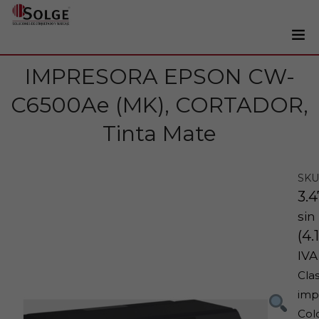
IMPRESORA EPSON CW-
Soluciones
0
C6500Ae (MK), CORTADOR,
Impresoras
Etiquetadoras
Tinta Mate
Etiquetas
Tintas
SKU
3.
Lectores
sin
Marcaje
(
4.
Servicios
IVA
Clas
+34 93 241 22 21
imp
Col