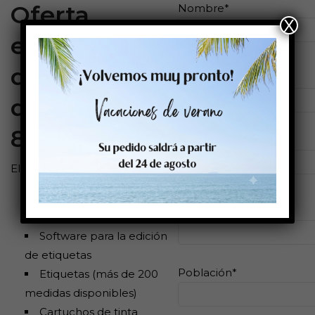
Oferta
Nombre*
X
especial
descuento
Teléfono*
de hasta
800€
Empresa*
El pack incluye:
Impresora de etiquetas
Correo electrónico*
a color
Software para la edición
de etiquetas
Población*
Etiquetas (más de 200
medidas disponibles)
Cartuchos de tinta