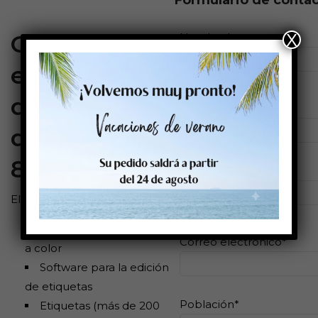
Formulario de conta
Oferta
Nombre*
X
especial
descuento
Teléfono*
de hasta
800€
Empresa*
El pack incluye:
Impresora de etiquetas
Correo electrónico*
a color
Software para la edición
de etiquetas
Población*
Etiquetas (más de 200