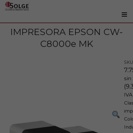
IMPRESORA EPSON CW-
Soluciones
0
C8000e MK
Impresoras
Etiquetadoras
SKU
Etiquetas
7.
Tintas
sin
Lectores
(
9.
IVA
Marcaje
Clas
Servicios
imp
+34 93 241 22 21
Col
Indu