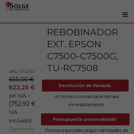
REBOBINADOR
Soluciones
0
EXT. EPSON
Impresoras
Etiquetadoras
C7500-C7500G,
Etiquetas
TU-RC7508
SKU:
510290
Tintas
655,00
€
Lectores
Devolución de llamada
622,25
€
-
sin IVA
Marcaje
Un técnico-comercial le llamará
(
752,92
€
inmediatamente
Servicios
IVA
+34 93 241 22 21
Presupuesto personalizado
incluido)
Disponible
Precios especiales según cantidades de