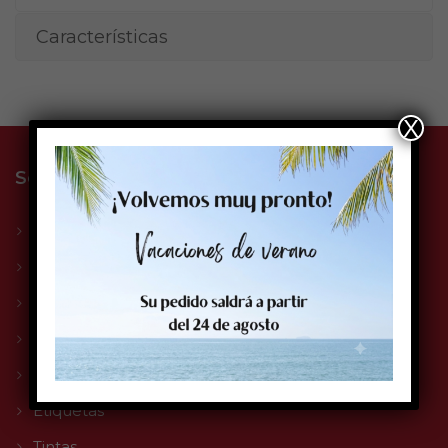
Características
X
Solge Systems S.L.
La empresa
Sectores
Compromiso Solge
Servicio Técnico
Impresoras
Etiquetas
Tintas