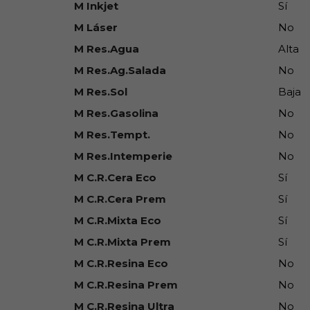
M Inkjet
Sí
M Láser
No
M Res.Agua
Alta
M Res.Ag.Salada
No
M Res.Sol
Baja
M Res.Gasolina
No
M Res.Tempt.
No
M Res.Intemperie
No
M C.R.Cera Eco
Sí
M C.R.Cera Prem
Sí
M C.R.Mixta Eco
Sí
M C.R.Mixta Prem
Sí
M C.R.Resina Eco
No
M C.R.Resina Prem
No
M C.R.Resina Ultra
No