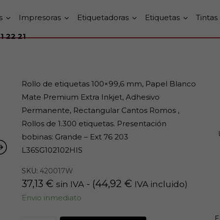
s
Impresoras
Etiquetadoras
Etiquetas
Tintas
1 22 21
Rollo de etiquetas 100×99,6 mm, Papel Blanco
Mate Premium Extra Inkjet, Adhesivo
Permanente, Rectangular Cantos Romos ,
Rollos de 1.300 etiquetas. Presentación
bobinas: Grande – Ext 76 203
L36SG102102HIS
SKU:
420017W
37,13
€
- (
44,92
€
sin IVA
IVA incluido)
Envio inmediato
E