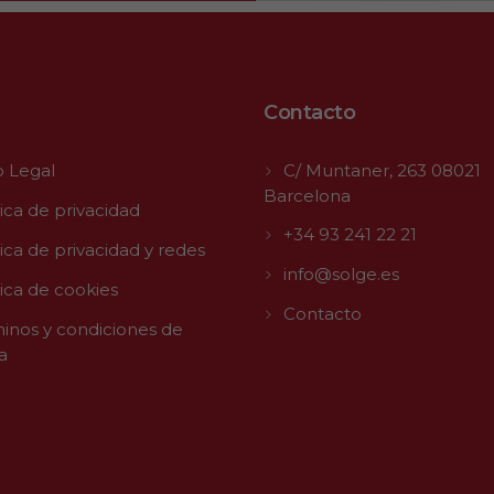
Contacto
o Legal
C/ Muntaner, 263 08021
Barcelona
tica de privacidad
+34 93 241 22 21
tica de privacidad y redes
info@solge.es
tica de cookies
Contacto
inos y condiciones de
a