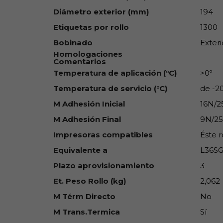
Diámetro exterior (mm)
194
Etiquetas por rollo
1300
Bobinado
Exteri
Homologaciones
Comentarios
Temperatura de aplicación (°C)
>0º
Temperatura de servicio (°C)
de -2
M Adhesión Inicial
16N/
M Adhesión Final
9N/2
Impresoras compatibles
Éste r
Equivalente a
L36SG
Plazo aprovisionamiento
3
Et. Peso Rollo (kg)
2,062
M Térm Directo
No
M Trans.Termica
Sí