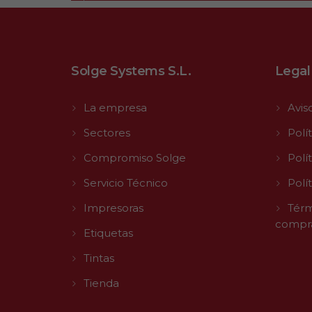
Solge Systems S.L.
Legal
La empresa
Avis
Sectores
Polí
Compromiso Solge
Polí
Servicio Técnico
Polí
Impresoras
Térm
compr
Etiquetas
Tintas
Tienda