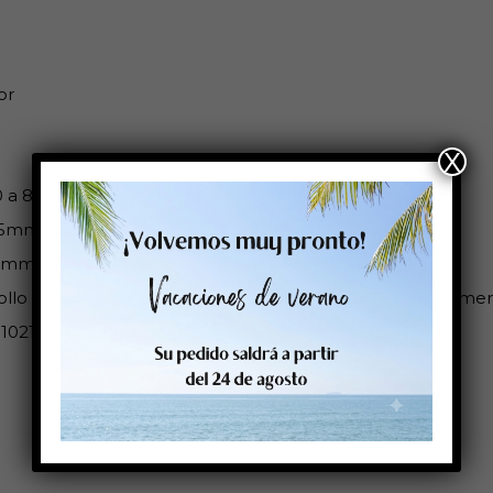
or
X
0 a 80ºC
25mm
5mm
ollo es compatible con: Cab: Epson Colorwork: Sato: Primera
102102HIS