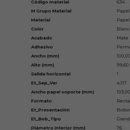
Código material
634
M Grupo Material
Papel
Material
Papel
Color
Blanc
Acabado
Mate
Adhesivo
Perm
Ancho (mm)
100,0
Alto (mm)
99,60
Salida horizontal
1
Et_Sep_Ver
4,117
Ancho papel soporte (mm)
103,0
Formato
Recta
Et_Presentación
Bobin
Et_Bob_Tipo
Grand
Diámetro interior (mm)
76