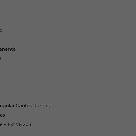
o
anente
0
0
ngular Cantos Romos
as
e – Ext 76 203