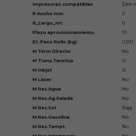
Impresoras compatibles
Éste r
R Ancho mm
0
R_Largo_mt
0
Plazo aprovisionamiento
10
Et. Peso Rollo (kg)
0,931
M Térm Directo
No
M Trans.Termica
Sí
M Inkjet
Sí
M Láser
No
M Res.Agua
No
M Res.Ag.Salada
No
M Res.Sol
Baja
M Res.Gasolina
No
M Res.Tempt.
No
M Res.Intemperie
No