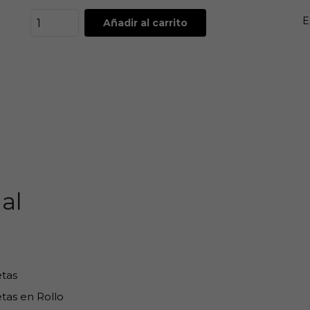
E
Añadir al carrito
al
etas
tas en Rollo