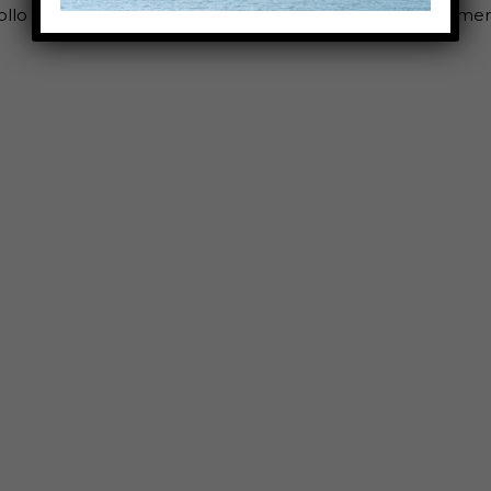
ollo es compatible con: Cab: Epson Colorwork: Sato: Primera