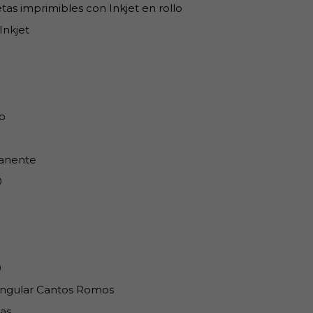
tas imprimibles con Inkjet en rollo
Inkjet
o
anente
0
0
ngular Cantos Romos
as