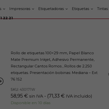
s
Impresoras
Etiquetadoras
Etiquetas
Tintas
1 22 21
Rollo de etiquetas 100×29 mm, Papel Blanco
Mate Premium Inkjet, Adhesivo Permanente,
Rectangular Cantos Romos , Rollos de 2.250
etiquetas. Presentación bobinas: Mediana – Ext
76 152
SKU:
430171W
58,95
€
- (
71,33
€
sin IVA
IVA incluido)
Disponible en: 10 días