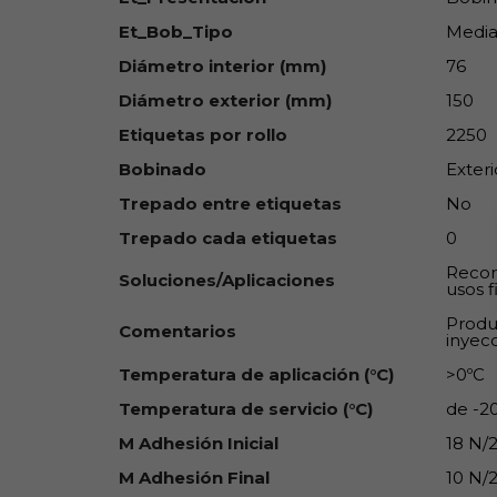
Et_Bob_Tipo
Media
Diámetro interior (mm)
76
Diámetro exterior (mm)
150
Etiquetas por rollo
2250
Bobinado
Exteri
Trepado entre etiquetas
No
Trepado cada etiquetas
0
Recom
Soluciones/Aplicaciones
usos f
Produ
Comentarios
inyec
Temperatura de aplicación (°C)
>0ºC
Temperatura de servicio (°C)
de -20
M Adhesión Inicial
18 N
M Adhesión Final
10 N