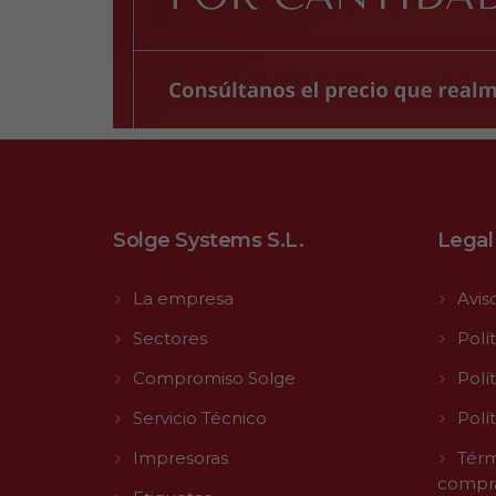
Solge Systems S.L.
Legal
La empresa
Avis
Sectores
Polí
Compromiso Solge
Polí
Servicio Técnico
Polí
Impresoras
Térm
compr