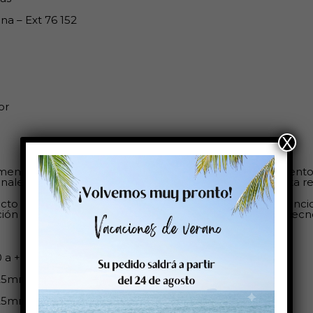
na – Ext 76 152
or
X
endado para aplicaciones logísticas y de almacenamiento,
inales que no requieren una calidad de impresión de alta re
cto diseñado para el etiquetado de información multifunci
ción de tinta (tanto eb negro, como multicolor) y láser, te
 a + 80ºC
/25mm
/25mm