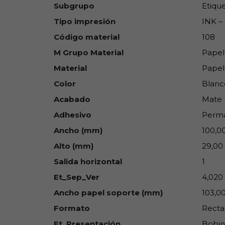
Subgrupo
Etique
Tipo impresión
INK – 
Código material
108
M Grupo Material
Papel
Material
Papel
Color
Blanc
Acabado
Mate
Adhesivo
Perm
Ancho (mm)
100,0
Alto (mm)
29,00
Salida horizontal
1
Et_Sep_Ver
4,020
Ancho papel soporte (mm)
103,0
Formato
Recta
Et_Presentación
Bobin