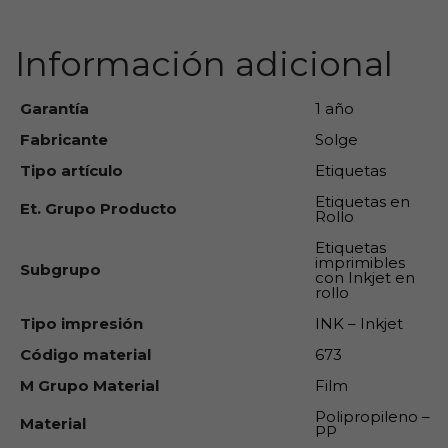
Información adicional
Garantía
1 año
Fabricante
Solge
Tipo artículo
Etiquetas
Etiquetas en
Et. Grupo Producto
Rollo
Etiquetas
imprimibles
Subgrupo
con Inkjet en
rollo
Tipo impresión
INK – Inkjet
Código material
673
M Grupo Material
Film
Polipropileno –
Material
PP