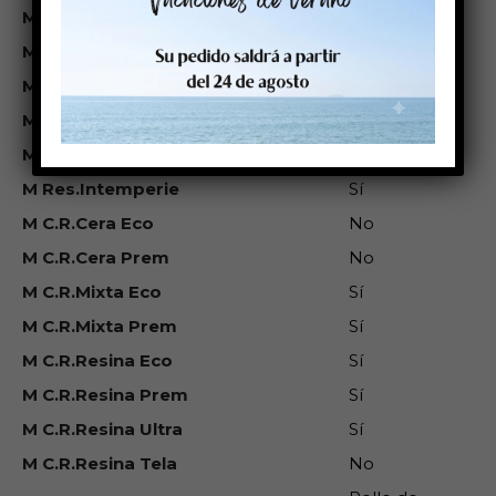
M Res.Agua
Media
M Res.Ag.Salada
Baja
M Res.Sol
Baja
M Res.Gasolina
Baja
M Res.Tempt.
Media
M Res.Intemperie
Sí
M C.R.Cera Eco
No
M C.R.Cera Prem
No
M C.R.Mixta Eco
Sí
M C.R.Mixta Prem
Sí
M C.R.Resina Eco
Sí
M C.R.Resina Prem
Sí
M C.R.Resina Ultra
Sí
M C.R.Resina Tela
No