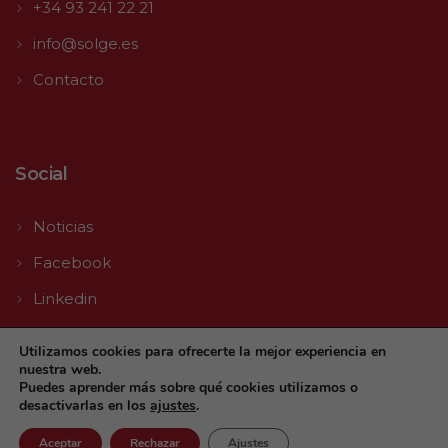
+34 93 241 22 21
info@solge.es
Contacto
Social
Noticias
Facebook
Linkedin
Youtube
Utilizamos cookies para ofrecerte la mejor experiencia en
nuestra web.
Puedes aprender más sobre qué cookies utilizamos o
desactivarlas en los
ajustes
.
Aceptar
Rechazar
Ajustes
© 2026 Solge | Made with
by
Agencia Digital TLL MEDIA