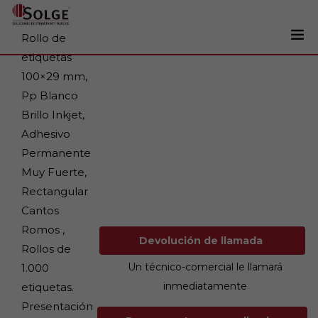
Rollo de
etiquetas
Soluciones
100×29 mm,
0
Pp Blanco
Impresoras
Brillo Inkjet,
Etiquetadoras
Adhesivo
Etiquetas
Permanente
Muy Fuerte,
Tintas
Rectangular
Lectores
Cantos
Marcaje
Romos ,
Devolución de llamada
Rollos de
Servicios
Un técnico-comercial le llamará
1.000
+34 93 241 22 21
inmediatamente
etiquetas.
Presentación