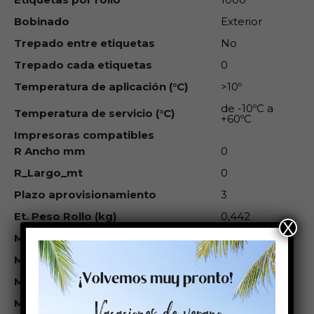
Bobinado
Exterior
Trepado entre etiquetas
No
Trepado cada etiquetas
0
Temperatura de aplicación (°C)
>10º
de -10ºC a
Temperatura de servicio (°C)
+60ºC
Impresoras compatibles
R Ancho mm
0
R_Largo_mt
0
Plazo aprovisionamiento
3
Et. Peso Rollo (kg)
0,442
X
M Térm Directo
No
M Trans.Termica
Sí
M Inkjet
Sí
M Láser
No