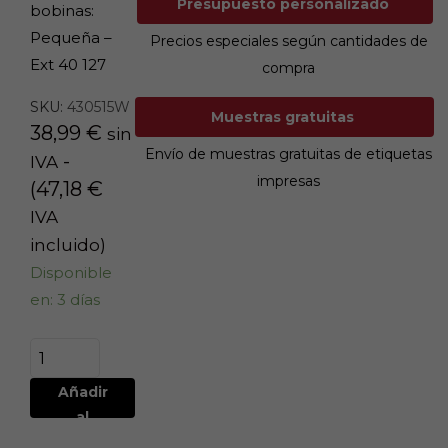
Presupuesto personalizado
bobinas:
Pequeña –
Precios especiales según cantidades de
Ext 40 127
compra
SKU:
430515W
Muestras gratuitas
38,99
€
sin
Envío de muestras gratuitas de etiquetas
-
IVA
impresas
(
47,18
€
IVA
incluido)
Disponible
en: 3 días
Añadir
al
carrito