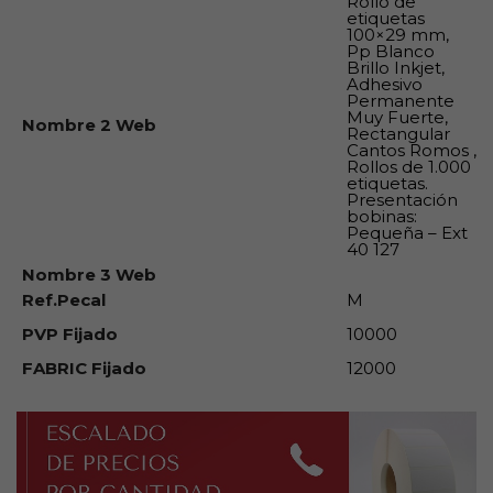
Rollo de
etiquetas
100×29 mm,
Pp Blanco
Brillo Inkjet,
Adhesivo
Permanente
Muy Fuerte,
Nombre 2 Web
Rectangular
Cantos Romos ,
Rollos de 1.000
etiquetas.
Presentación
bobinas:
Pequeña – Ext
40 127
Nombre 3 Web
Ref.Pecal
M
PVP Fijado
10000
FABRIC Fijado
12000