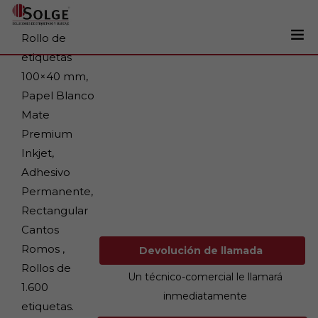
Rollo de
etiquetas
Soluciones
100×40 mm,
0
Papel Blanco
Impresoras
Mate
Etiquetadoras
Premium
Etiquetas
Inkjet,
Adhesivo
Tintas
Permanente,
Lectores
Rectangular
Marcaje
Cantos
Romos ,
Devolución de llamada
Servicios
Rollos de
Un técnico-comercial le llamará
+34 93 241 22 21
1.600
inmediatamente
etiquetas.