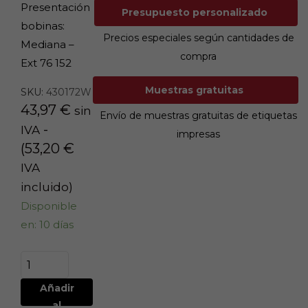
Presentación
Presupuesto personalizado
bobinas:
Precios especiales según cantidades de
Mediana –
compra
Ext 76 152
Muestras gratuitas
SKU:
430172W
43,97
€
sin
Envío de muestras gratuitas de etiquetas
-
IVA
impresas
(
53,20
€
IVA
incluido)
Disponible
en: 10 días
Añadir
al