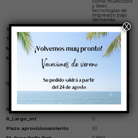
como multicolor)
y láser,
tecnologías de
impresión bajo
demanda.
X
Temperatura de aplicación (°C)
>0ºC
Temperatura de servicio (°C)
de -20 a + 80ºC
M Adhesión Inicial
18 N/25mm
M Adhesión Final
10 N/25mm
Éste rollo es
compatible con:
Cab: Epson
Colorwork: Sato:
Impresoras compatibles
Primera:
VipColor:
SwifColor: Zebra:
Godex:
R Ancho mm
0
R_Largo_mt
0
Plazo aprovisionamiento
10
Et. Peso Rollo (kg)
0,892