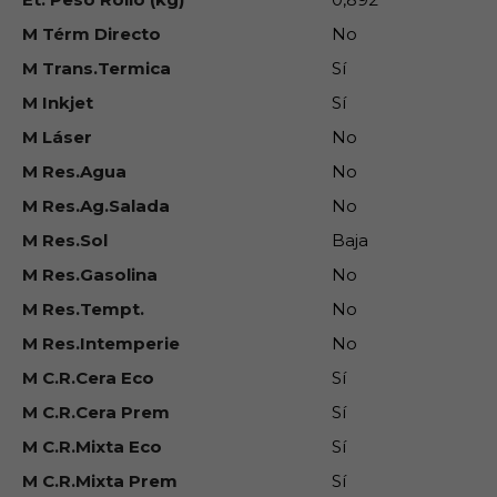
M Térm Directo
No
M Trans.Termica
Sí
M Inkjet
Sí
M Láser
No
M Res.Agua
No
M Res.Ag.Salada
No
M Res.Sol
Baja
M Res.Gasolina
No
M Res.Tempt.
No
M Res.Intemperie
No
M C.R.Cera Eco
Sí
M C.R.Cera Prem
Sí
M C.R.Mixta Eco
Sí
M C.R.Mixta Prem
Sí