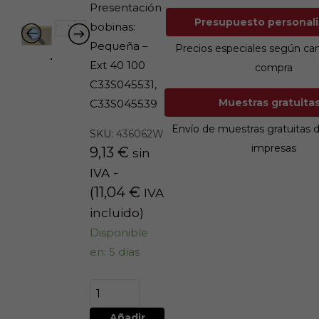
Presentación
Presupuesto persona
bobinas:
Pequeña –
Precios especiales según ca
Ext 40 100
compra
C33S045531,
Muestras gratu
C33S045539
Envío de muestras gratuitas 
SKU:
436062W
impresas
9,13
€
sin
-
IVA
(
11,04
€
IVA
incluido)
Disponible
en: 5 días
Añadir