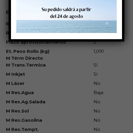
Godex:
C33S045531,
Equivalente a
C33S045539
R Ancho mm
0
R_Largo_mt
0
Plazo aprovisionamiento
5
Et. Peso Rollo (kg)
1,091
M Térm Directo
M Trans.Termica
Sí
M Inkjet
Sí
M Láser
No
M Res.Agua
Baja
M Res.Ag.Salada
No
M Res.Sol
No
M Res.Gasolina
No
M Res.Tempt.
No