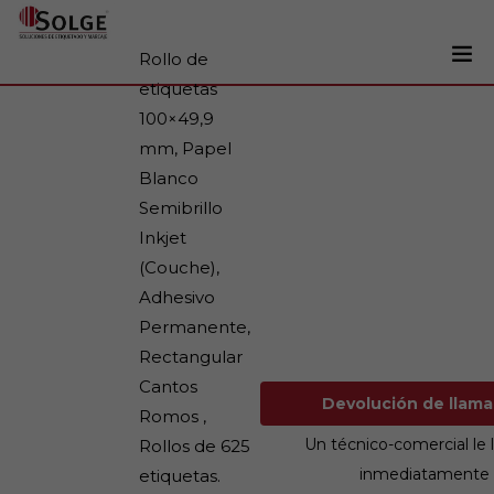
Rollo de
etiquetas
Soluciones
100×49,9
0
mm, Papel
Impresoras
Blanco
Etiquetadoras
Semibrillo
Etiquetas
Inkjet
(Couche),
Tintas
Adhesivo
Lectores
Permanente,
Marcaje
Rectangular
Cantos
Servicios
Devolución de ll
Romos ,
+34 93 241 22 21
Un técnico-comercial le 
Rollos de 625
inmediatamente
etiquetas.