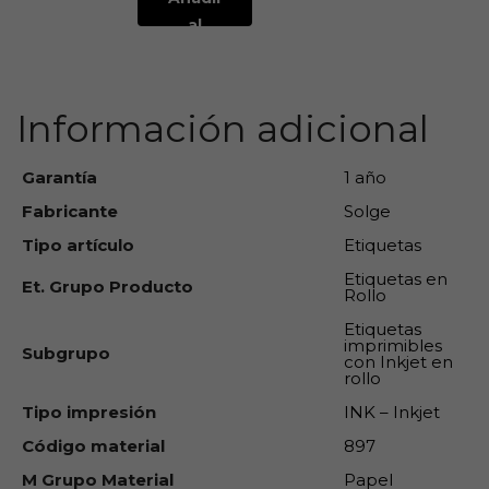
al
carrito
Información adicional
Garantía
1 año
Fabricante
Solge
Tipo artículo
Etiquetas
Etiquetas en
Et. Grupo Producto
Rollo
Etiquetas
imprimibles
Subgrupo
con Inkjet en
rollo
Tipo impresión
INK – Inkjet
Código material
897
M Grupo Material
Papel