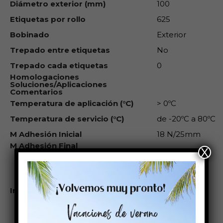
Diámetro exterior (mm)
100
Etiquetas por rollo
625
Bobinado
Exterior
Trepado entre etiquetas
No
Trepado cada etiquetas
0
Homologaciones
Soluciones/Aplicaciones
Comentarios
Temperatura de aplicación (°C)
> 0ºC
Temperatura de servicio (°C)
de -20ºC a 80ºC
M Adhesión Inicial
18 N/25mm
M Adhesión Final
X
Éste rollo es
compatible
con: Cab:
Mach1 Epson
Colorwork:
Impresoras compatibles
Sato: Primera:
VipColor:
SwifColor:
Zebra: GX