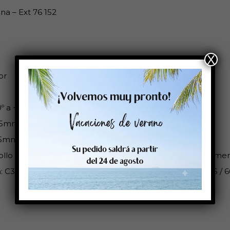
na – Ext 76 152
X
or
0º a +80ºC
25mm
25mm
ollo es compatible con: Cab: Epson Colorwork: Sato: Primera
: C33S045719 / 8715946547350 Primera DTM: 074815HIS / 