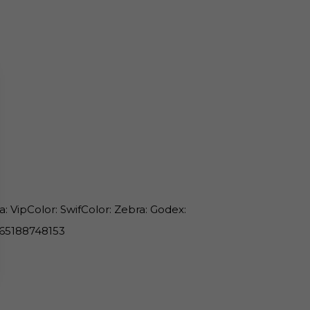
: VipColor: SwifColor: Zebra: Godex:
665188748153