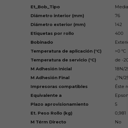
Et_Bob_Tipo
Media
Diámetro interior (mm)
76
Diámetro exterior (mm)
142
Etiquetas por rollo
400
Bobinado
Exteri
Temperatura de aplicación (°C)
>0 ºC
Temperatura de servicio (°C)
de -2
M Adhesión Inicial
18N/
M Adhesión Final
¿?N/
Impresoras compatibles
Éste r
Equivalente a
Epson
Plazo aprovisionamiento
5
Et. Peso Rollo (kg)
0,981
M Térm Directo
No