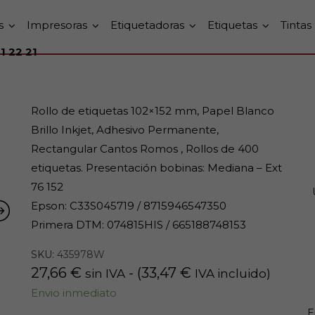
s
Impresoras
Etiquetadoras
Etiquetas
Tintas
1 22 21
Rollo de etiquetas 102×152 mm, Papel Blanco
Brillo Inkjet, Adhesivo Permanente,
Rectangular Cantos Romos , Rollos de 400
etiquetas. Presentación bobinas: Mediana – Ext
76 152
Epson: C33S045719 / 8715946547350
Primera DTM: 074815HIS / 665188748153
SKU:
435978W
27,66
€
- (
33,47
€
sin IVA
IVA incluido)
Envio inmediato
E