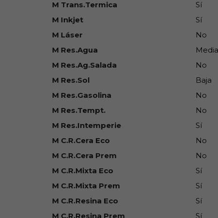
M Trans.Termica
Sí
M Inkjet
Sí
M Láser
No
M Res.Agua
Medi
M Res.Ag.Salada
No
M Res.Sol
Baja
M Res.Gasolina
No
M Res.Tempt.
No
M Res.Intemperie
Sí
M C.R.Cera Eco
No
M C.R.Cera Prem
No
M C.R.Mixta Eco
Sí
M C.R.Mixta Prem
Sí
M C.R.Resina Eco
Sí
M C.R.Resina Prem
Sí