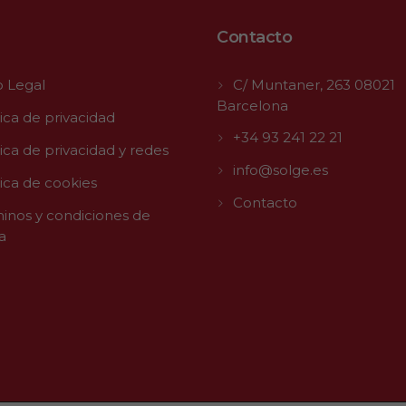
Contacto
o Legal
C/ Muntaner, 263 08021
Barcelona
tica de privacidad
+34 93 241 22 21
tica de privacidad y redes
info@solge.es
tica de cookies
Contacto
inos y condiciones de
a