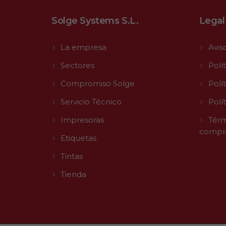
Solge Systems S.L.
Legal
La empresa
Avis
Sectores
Polí
Compromiso Solge
Polí
Servicio Técnico
Polí
Impresoras
Térm
compr
Etiquetas
Tintas
Tienda