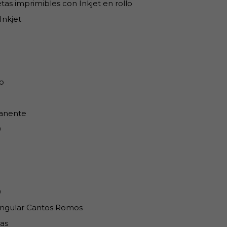
tas imprimibles con Inkjet en rollo
Inkjet
o
anente
0
0
0
ngular Cantos Romos
as