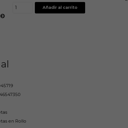
Añadir al carrito
al
45719
46547350
etas
tas en Rollo