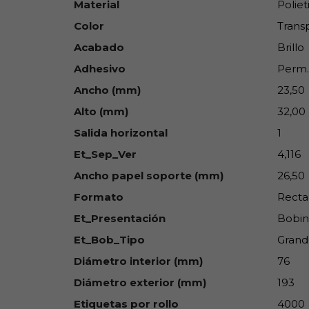
Material
Poliet
Color
Trans
Acabado
Brillo
Adhesivo
Perm.
Ancho (mm)
23,50
Alto (mm)
32,00
Salida horizontal
1
Et_Sep_Ver
4,116
Ancho papel soporte (mm)
26,50
Formato
Recta
Et_Presentación
Bobin
Et_Bob_Tipo
Grand
Diámetro interior (mm)
76
Diámetro exterior (mm)
193
Etiquetas por rollo
4000