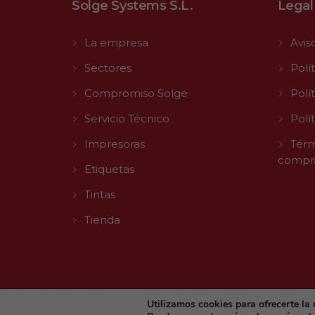
Solge Systems S.L.
Legal
La empresa
Avis
Sectores
Polí
Compromiso Solge
Polí
Servicio Técnico
Polí
Impresoras
Térm
compr
Etiquetas
Tintas
Tienda
Utilizamos cookies para ofrecerte la
© 2026 Solge | Made with
by
Agencia Digital