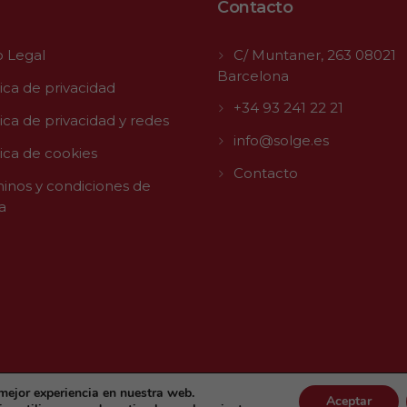
Contacto
o Legal
C/ Muntaner, 263 08021
Barcelona
tica de privacidad
+34 93 241 22 21
tica de privacidad y redes
info@solge.es
tica de cookies
Contacto
inos y condiciones de
a
 mejor experiencia en nuestra web.
 TLL MEDIA
Aceptar