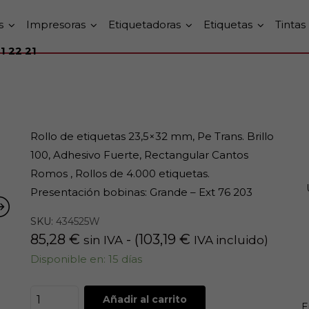
s
Impresoras
Etiquetadoras
Etiquetas
Tintas
1 22 21
Rollo de etiquetas 23,5×32 mm, Pe Trans. Brillo
100, Adhesivo Fuerte, Rectangular Cantos
Romos , Rollos de 4.000 etiquetas.
Presentación bobinas: Grande – Ext 76 203
SKU:
434525W
85,28
€
- (
103,19
€
sin IVA
IVA incluido)
Disponible en: 15 días
Añadir al carrito
E