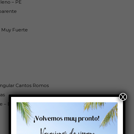
ileno – PE
parente
 Muy Fuerte
ngular Cantos Romos
as
X
e – Ext 76 203