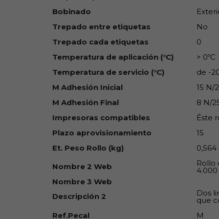
Bobinado
Exteri
Trepado entre etiquetas
No
Trepado cada etiquetas
0
Temperatura de aplicación (°C)
> 0ºC
Temperatura de servicio (°C)
de -2
M Adhesión Inicial
15 N
M Adhesión Final
8 N/
Impresoras compatibles
Éste r
Plazo aprovisionamiento
15
Et. Peso Rollo (kg)
0,564
Rollo 
Nombre 2 Web
4.000
Nombre 3 Web
Dos li
Descripción 2
que c
Ref.Pecal
M