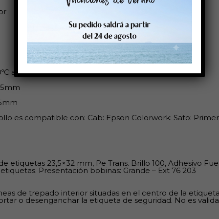
or
0ºC a 80ºC
/25mm
25mm
ollo es compatible con: Cab: Epson Colorwork: Sato: Primera
de etiquetas 23,5×32 mm, Pe Trans. Brillo 100, Adhesivo Fu
 etiquetas. Presentación bobinas: Grande – Ext 76 203
neas de trepado interior situadas en el centro de la etiquet
ortar o desenganchar la etiqueta de seguridad. No es valida